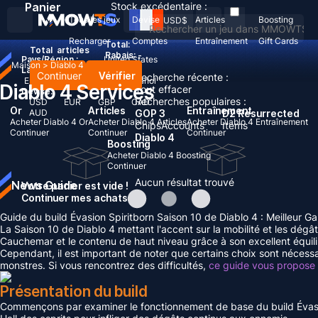
Panier
Stock excédentaire :
Tous les jeux
Devise
Articles
Boosting
USD
$
Recharger
Comptes
Entraînement
Gift Cards
Total:
Total
articles
Rabais: -
Pays/Région :
United States
Maison
>
Diablo 4
Langue:
Continuer
Vérifier
Recherche récente :
English
Deutsch
Français
Español
Diablo 4 Services
Tout effacer
Devise:
Recherches populaires :
USD
EUR
GBP
CAD
Or
Articles
Entraînement
AUD
GOP 3
D2 Resurrected
Acheter Diablo 4 Or
Acheter Diablo 4 Articles
Acheter Diablo 4 Entraînement
Chips
Accounts
Items
Continuer
Continuer
Continuer
Diablo 4
Boosting
Acheter Diablo 4 Boosting
Continuer
Aucun résultat trouvé
News Guide
Votre panier est vide !
Continuer mes achats
Guide du build Évasion Spiritborn Saison 10 de Diablo 4 : Meilleur 
La Saison 10 de Diablo 4 mettant l'accent sur la mobilité et les dégâ
Cauchemar et le contenu de haut niveau grâce à son excellent équili
Cependant, il est important de noter que certains choix sont nécessa
monstres. Si vous rencontrez des difficultés,
ce guide vous propose 
Présentation du build
Commençons par examiner le fonctionnement de base du build Évasion S