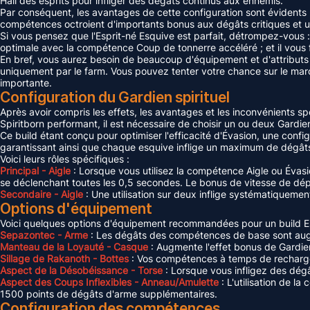
Hall des esprits pour infliger des dégâts continus aux ennemis.
Par conséquent, les avantages de cette configuration sont évidents :
compétences octroient d'importants bonus aux dégâts critiques et u
Si vous pensez que l'Esprit-né Esquive est parfait, détrompez-vous :
optimale avec la compétence Coup de tonnerre accéléré ; et il vous
En bref, vous aurez besoin de beaucoup d'équipement et d'attributs 
uniquement par le farm. Vous pouvez tenter votre chance sur le ma
importante.
Configuration du Gardien spirituel
Après avoir compris les effets, les avantages et les inconvénients s
Spiritborn performant, il est nécessaire de choisir un ou deux Gardiens
Ce build étant conçu pour optimiser l'efficacité d'Évasion, une config
garantissant ainsi que chaque esquive inflige un maximum de dégâts 
Voici leurs rôles spécifiques :
Principal - Aigle
: Lorsque vous utilisez la compétence Aigle ou Évas
se déclenchant toutes les 0,5 secondes. Le bonus de vitesse de dép
Secondaire - Aigle
: Une utilisation sur deux inflige systématiqueme
Options d'équipement
Voici quelques options d'équipement recommandées pour un build Espri
Sepazontec - Arme
: Les dégâts des compétences de base sont augmen
Manteau de la Loyauté - Casque
: Augmente l'effet bonus de Gardie
Sillage de Rakanoth - Bottes
: Vos compétences à temps de recharge e
Aspect de la Désobéissance - Torse
: Lorsque vous infligez des dé
Aspect des Coups Inflexibles - Anneau/Amulette
: L'utilisation de 
1500 points de dégâts d'arme supplémentaires.
Configuration des compétences