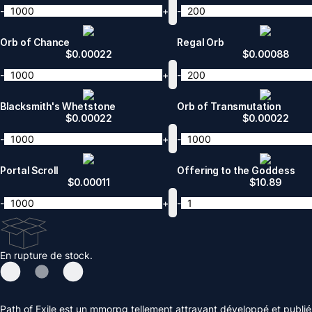
-
+
-
Orb of Chance
Regal Orb
$
0.00022
$
0.00088
-
+
-
Blacksmith's Whetstone
Orb of Transmutation
$
0.00022
$
0.00022
-
+
-
Portal Scroll
Offering to the Goddess
$
0.00011
$
10.89
-
+
-
En rupture de stock.
Path of Exile est un mmorpg tellement attrayant développé et publié