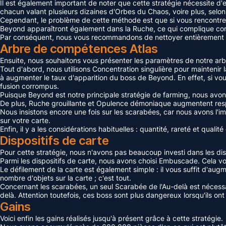
Il est également important de noter que cette stratégie nécessite d
chacun valant plusieurs dizaines d'Orbes du Chaos, voire plus, selon
Cependant, le problème de cette méthode est que si vous rencontrez
Beyond apparaîtront également dans la Ruche, ce qui complique consid
Par conséquent, nous vous recommandons de nettoyer entièrement la c
Arbre de compétences Atlas
Ensuite, nous souhaitons vous présenter les paramètres de notre ar
Tout d'abord, nous utilisons Concentration singulière pour maintenir
à augmenter le taux d'apparition du boss de Beyond. En effet, si vo
fusion corrompus.
Puisque Beyond est notre principale stratégie de farming, nous avo
De plus, Ruche grouillante et Opulence démoniaque augmentent respe
Nous insistons encore une fois sur les scarabées, car nous avons l'
sur votre carte.
Enfin, il y a les considérations habituelles : quantité, rareté et quali
Dispositifs de carte
Pour cette stratégie, nous n'avons pas beaucoup investi dans les disp
Parmi les dispositifs de carte, nous avons choisi Embuscade. Cela 
Le défilement de la carte est également simple : il vous suffit d'a
nombre d'objets sur la carte ; c'est tout.
Concernant les scarabées, un seul Scarabée de l'Au-delà est nécessa
delà. Attention toutefois, ces boss sont plus dangereux lorsqu'ils ont
Gains
Voici enfin les gains réalisés jusqu'à présent grâce à cette stratégie.