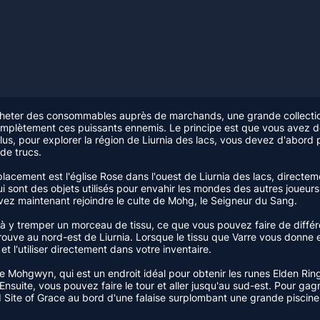
heter des consommables auprès de marchands, une grande collection 
 complètement ces puissants ennemis. Le principe est que vous avez dé
 pour explorer la région de Liurnia des lacs, vous devez d'abord pas
de trucs.
cement est l'église Rose dans l'ouest de Liurnia des lacs, directem
 sont des objets utilisés pour envahir les mondes des autres joueurs. 
uvez maintenant rejoindre le culte de Mohg, le Seigneur du Sang.
t à y tremper un morceau de tissu, ce que vous pouvez faire de différe
e trouve au nord-est de Liurnia. Lorsque le tissu que Varre vous donne
et l'utiliser directement dans votre inventaire.
 Mohgwyn, qui est un endroit idéal pour obtenir les runes Elden Ring
Ensuite, vous pouvez faire le tour et aller jusqu'au sud-est. Pour ga
d Site of Grace au bord d'une falaise surplombant une grande pisc