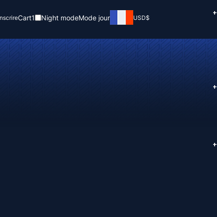
+
Cart
1
Night mode
Mode jour
inscrire
USD
$
+
+