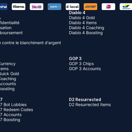
Diablo 4
A
Diablo 4 Gold
identialité
Diablo 4 Items
isation
Diablo 4 Coaching
mboursement
Diablo 4 Boosting
te contre le blanchiment d'argent
GOP 3
Currency
GOP 3 Chips
Items
GOP 3 Accounts
Quick Gold
 Coaching
 Accounts
Boosting
 7
D2 Resurrected
7 Bot Lobbies
D2 Resurrected Items
 7 Redeem Codes
 7 Accounts
7 Boosting