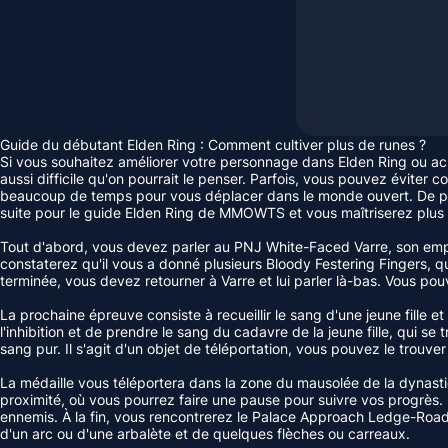
Guide du débutant Elden Ring : Comment cultiver plus de runes ?
Si vous souhaitez améliorer votre personnage dans Elden Ring ou ac
aussi difficile qu'on pourrait le penser. Parfois, vous pouvez éviter
beaucoup de temps pour vous déplacer dans le monde ouvert. De plus,
suite pour le guide Elden Ring de MMOWTS et vous maîtriserez plus 
Tout d'abord, vous devez parler au PNJ White-Faced Varre, son empla
constaterez qu'il vous a donné plusieurs Bloody Festering Fingers, qui
terminée, vous devez retourner à Varre et lui parler là-bas. Vous po
La prochaine épreuve consiste à recueillir le sang d'une jeune fille e
l'inhibition et de prendre le sang du cadavre de la jeune fille, qui s
sang pur. Il s'agit d'un objet de téléportation, vous pouvez le trouver 
La médaille vous téléportera dans la zone du mausolée de la dynastie
proximité, où vous pourrez faire une pause pour suivre vos progrès. 
ennemis. À la fin, vous rencontrerez le Palace Approach Ledge-Roa
d'un arc ou d'une arbalète et de quelques flèches ou carreaux.