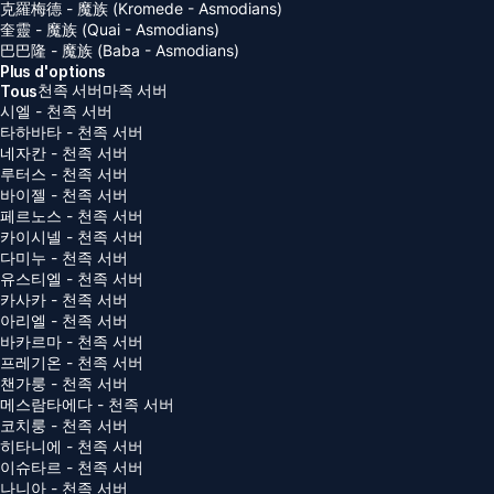
克羅梅德 - 魔族 (Kromede - Asmodians)
奎靈 - 魔族 (Quai - Asmodians)
巴巴隆 - 魔族 (Baba - Asmodians)
Plus d'options
천족 서버
마족 서버
Tous
시엘 - 천족 서버
타하바타 - 천족 서버
네자칸 - 천족 서버
루터스 - 천족 서버
바이젤 - 천족 서버
페르노스 - 천족 서버
카이시넬 - 천족 서버
다미누 - 천족 서버
유스티엘 - 천족 서버
카사카 - 천족 서버
아리엘 - 천족 서버
바카르마 - 천족 서버
프레기온 - 천족 서버
챈가룽 - 천족 서버
메스람타에다 - 천족 서버
코치룽 - 천족 서버
히타니에 - 천족 서버
이슈타르 - 천족 서버
나니아 - 천족 서버