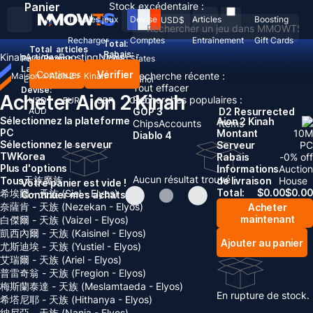
Panier
Stock excédentaire :
Tous les jeux
Devise
Articles
Boosting
USD
$
Recharger
Comptes
Entraînement
Gift Cards
Total:
Total
articles
Rabais: -
Kinah
Articles
Boosting
News
Pays/Région :
United States
Langue:
Continuer
Vérifier
Recherche récente :
Maison
>
Aion 2
>
Kinah
English
Deutsch
Français
Español
Tout effacer
Devise:
Acheter Aion 2 Kinah
Recherches populaires :
USD
EUR
GBP
CAD
AUD
GOP 3
D2 Resurrected
Sélectionnez la plateforme
Aion 2 Kinah
Chips
Accounts
Items
PC
Montant
10
M
Diablo 4
Sélectionnez le serveur
Serveur
PC
TW
Korea
Rabais
-
0
% off
Plus d'options
Informations
Auction
Aucun résultat trouvé
天族
魔族
Tous
de livraison
House
Votre panier est vide !
Total:
$
0.00
$
0.00
希埃爾 - 天族 (Siel - Elyos)
Continuer mes achats
奈薩肯 - 天族 (Nezekan - Elyos)
Acheter
maintenant
白傑爾 - 天族 (Vaizel - Elyos)
凱西內爾 - 天族 (Kaisinel - Elyos)
Ajouter au panier
尤斯迪埃 - 天族 (Yustiel - Elyos)
艾瑞爾 - 天族 (Ariel - Elyos)
普雷奇翁 - 天族 (Fregion - Elyos)
梅斯蘭泰達 - 天族 (Meslamtaeda - Elyos)
En rupture de stock.
希塔尼耶 - 天族 (Hithanya - Elyos)
納尼亞 - 天族 (Nania - Elyos)