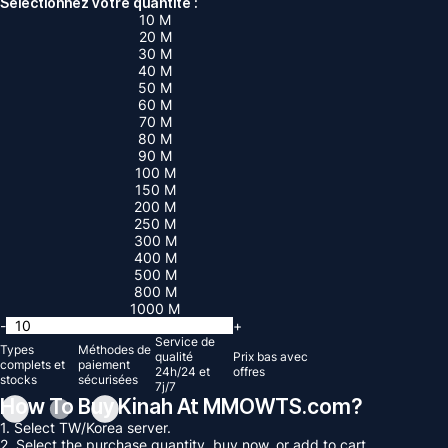
Sélectionnez votre quantité :
10 M
20 M
30 M
40 M
50 M
60 M
70 M
80 M
90 M
100 M
150 M
200 M
250 M
300 M
400 M
500 M
800 M
1000 M
-
+
Service de
Types
Méthodes de
qualité
Prix ​​bas avec
complets et
paiement
24h/24 et
offres
stocks
sécurisées
7j/7
How To Buy Kinah At MMOWTS.com?
1. Select TW/Korea server.
2. Select the purchase quantity, buy now, or add to cart.