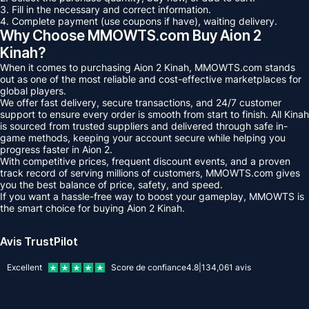
3. Fill in the necessary and correct information.
4. Complete payment (use coupons if have), waiting delivery.
Why Choose MMOWTS.com Buy Aion 2
Kinah?
When it comes to purchasing Aion 2 Kinah, MMOWTS.com stands
out as one of the most reliable and cost-effective marketplaces for
global players.
We offer fast delivery, secure transactions, and 24/7 customer
support to ensure every order is smooth from start to finish. All Kinah
is sourced from trusted suppliers and delivered through safe in-
game methods, keeping your account secure while helping you
progress faster in Aion 2.
With competitive prices, frequent discount events, and a proven
track record of serving millions of customers, MMOWTS.com gives
you the best balance of price, safety, and speed.
If you want a hassle-free way to boost your gameplay, MMOWTS is
the smart choice for buying Aion 2 Kinah.
Avis TrustPilot
Excellent
Score de confiance
4.8
|
134,061
avis