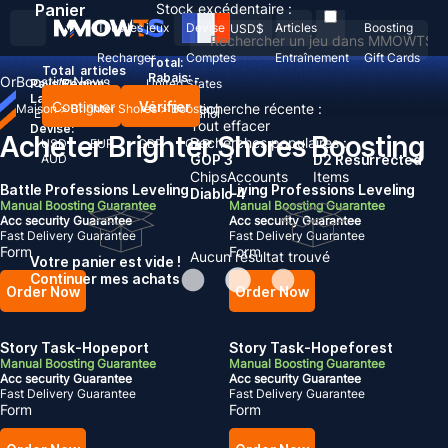
Panier
Stock excédentaire :
Tous les jeux
Devise
Articles
Boosting
USD
$
Recharger
Comptes
Entraînement
Gift Cards
Total:
Total
articles
Rabais: -
Or
Boosting
News
Pays/Région :
United States
Langue:
Continuer
Vérifier
Recherche récente :
Maison
>
Brighter Shores
>
Boosting
English
Deutsch
Français
Español
Tout effacer
Devise:
Acheter Brighter Shores Boosting
Recherches populaires :
USD
EUR
GBP
CAD
AUD
GOP 3
D2 Resurrected
Chips
Accounts
Items
Battle Professions Leveling
Living Professions Leveling
Diablo 4
Manual Boosting Guarantee
Manual Boosting Guarantee
Acc security Guarantee
Acc security Guarantee
Fast Delivery Guarantee
Fast Delivery Guarantee
Form
Form
Aucun résultat trouvé
Votre panier est vide !
Continuer mes achats
Order Now
Order Now
Story Task-Hopeport
Story Task-Hopeforest
Manual Boosting Guarantee
Manual Boosting Guarantee
Acc security Guarantee
Acc security Guarantee
Fast Delivery Guarantee
Fast Delivery Guarantee
Form
Form