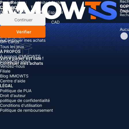
Rech
Pays/Région :
Panier
United States
GOP
Tous 
Langue:
CATÉGORIES
Total:
Total
articles
Tout
Chip
Rabais: -
Devise
English
Deutsch
Français
Español
Rech
Devise:
Articles
Continuer
Boosting
USD
EUR
GBP
CAD
Recharger
AUD
Aucu
Vérifier
Comptes
Entraînement
ou
Continuer mes achats
Gift Cards
Tous les jeux
À PROPOS
À propos d’MMOWTS
Votre panier est vide !
Contactez-nous
Continuer mes achats
Vendez-nous
Filiale
Blog MMOWTS
Centre d'aide
LÉGAL
Politique de PUA
Droit d'auteur
politique de confidentialité
Conditions d'utilisation
Politique de remboursement