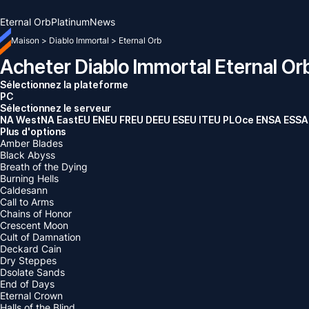
Eternal Orb
Platinum
News
Maison
>
Diablo Immortal
>
Eternal Orb
Acheter Diablo Immortal Eternal Or
Sélectionnez la plateforme
PC
Sélectionnez le serveur
NA West
NA East
EU EN
EU FR
EU DE
EU ES
EU IT
EU PL
Oce EN
SA ES
SA
Plus d'options
Amber Blades
Black Abyss
Breath of the Dying
Burning Hells
Caldesann
Call to Arms
Chains of Honor
Crescent Moon
Cult of Damnation
Deckard Cain
Dry Steppes
Dsolate Sands
End of Days
Eternal Crown
Halls of the Blind