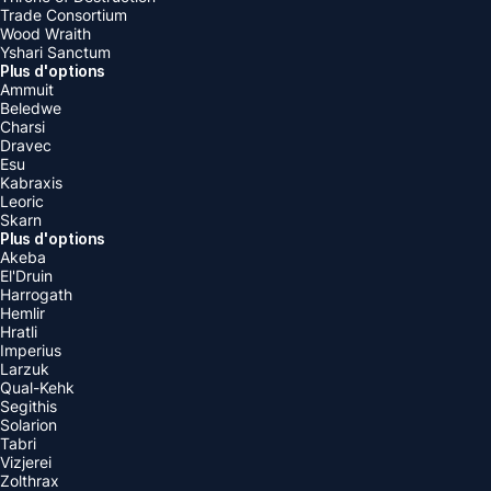
Trade Consortium
Wood Wraith
Yshari Sanctum
Plus d'options
Ammuit
Beledwe
Charsi
Dravec
Esu
Kabraxis
Leoric
Skarn
Plus d'options
Akeba
El'Druin
Harrogath
Hemlir
Hratli
Imperius
Larzuk
Qual-Kehk
Segithis
Solarion
Tabri
Vizjerei
Zolthrax