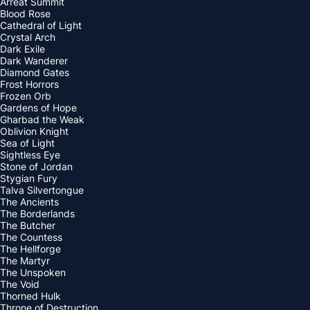
Arreat Summit
Blood Rose
Cathedral of Light
Crystal Arch
Dark Exile
Dark Wanderer
Diamond Gates
Frost Horrors
Frozen Orb
Gardens of Hope
Gharbad the Weak
Oblivion Knight
Sea of Light
Sightless Eye
Stone of Jordan
Stygian Fury
Talva Silvertongue
The Ancients
The Borderlands
The Butcher
The Countess
The Hellforge
The Martyr
The Unspoken
The Void
Thorned Hulk
Throne of Destruction