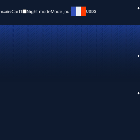
+
Cart
1
Night mode
Mode jour
inscrire
USD
$
+
+