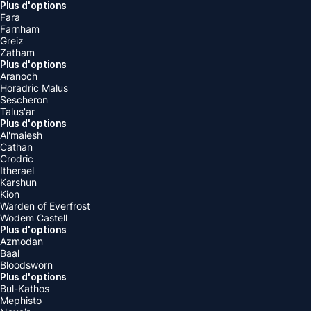
Plus d'options
Fara
Farnham
Greiz
Zatham
Plus d'options
Aranoch
Horadric Malus
Sescheron
Talus'ar
Plus d'options
Al'maiesh
Cathan
Crodric
Itherael
Karshun
Kion
Warden of Everfrost
Wodem Castell
Plus d'options
Azmodan
Baal
Bloodsworn
Plus d'options
Bul-Kathos
Mephisto