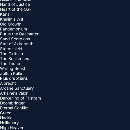
Hand of Justice
Heart of the Oak
Kanai
Khalim's Will
Old Growth
Pandemonium
Purus the Decimator
Sand Scorpions
Star of Azkaranth
Stormshield
The Gidbinn
The Soulstones
The Triune
Wailing Beast
Zoltun Kulle
Plus d'options
Albrecht
Arcane Sanctuary
Arkaine's Valor
Darkening of Tristram
Doombringer
Eternal Conflict
Greed
Hadriel
Helliquary
High Heavens