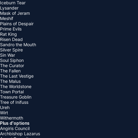
Iceburn Tear
Lysander
Mask of Jeram
Meshif
Plains of Despair
Prime Evils
Rat King
Risen Dead
Sandro the Mouth
Silver Spire
Sin War
Soul Siphon
The Curator
The Fallen
The Last Vestige
The Malus
The Worldstone
Town Portal
Treasure Goblin
Tree of Inifuss
Ureh
Wirt
Withermoth
Plus d'options
Angiris Council
Archbishop Lazarus