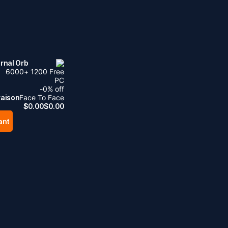
ernal Orb
6000
+
1200
Free
PC
-
0
% off
raison
Face To Face
$
0.00
$
0.00
ant
.