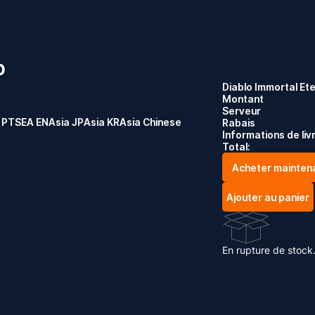
b
Diablo Immortal Et
Montant
Serveur
 PT
SEA EN
Asia JP
Asia KR
Asia Chinese
Rabais
Informations de liv
Total:
Acheter mainten
Ajouter au panier
En rupture de stock