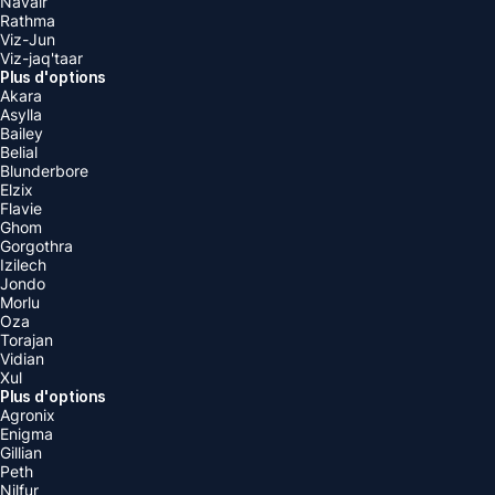
Navair
Rathma
Viz-Jun
Viz-jaq'taar
Plus d'options
Akara
Asylla
Bailey
Belial
Blunderbore
Elzix
Flavie
Ghom
Gorgothra
Izilech
Jondo
Morlu
Oza
Torajan
Vidian
Xul
Plus d'options
Agronix
Enigma
Gillian
Peth
Nilfur