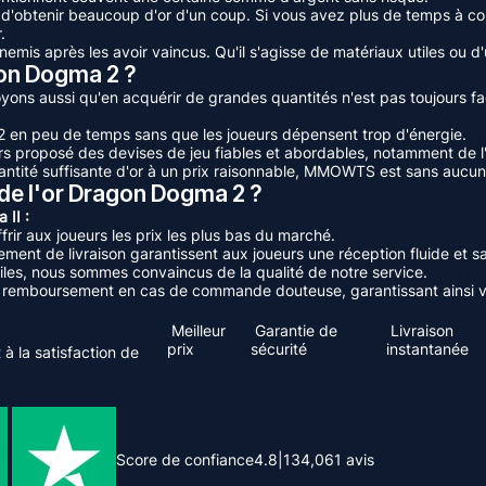
 d'obtenir beaucoup d'or d'un coup. Si vous avez plus de temps à cons
.
nemis après les avoir vaincus. Qu'il s'agisse de matériaux utiles ou d
on Dogma 2 ?
oyons aussi qu'en acquérir de grandes quantités n'est pas toujours fac
2 en peu de temps sans que les joueurs dépensent trop d'énergie.
 proposé des devises de jeu fiables et abordables, notamment de l
ntité suffisante d'or à un prix raisonnable, MMOWTS est sans aucun 
e l'or Dragon Dogma 2 ?
 II :
frir aux joueurs les prix les plus bas du marché.
ement de livraison garantissent aux joueurs une réception fluide et 
oiles, nous sommes convaincus de la qualité de notre service.
 remboursement en cas de commande douteuse, garantissant ainsi vo
Meilleur
Garantie de
Livraison
prix
sécurité
instantanée
à la satisfaction de
Score de confiance
4.8
|
134,061
avis