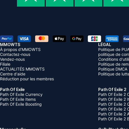
MMOWTS
LÉGAL
À propos d’MMOWTS
Politique de PU
Contactez-nous
politique de conf
Vendez-nous
Conditions d'util
Filiale
Politique de re
ACTUALITÉS MMOWTS
Politique DMCA
Centre d'aide
Politique de lut
Réduction pour les membres
Path Of Exile
Path Of Exile 2
Path Of Exile Currency
Path Of Exile 2 
Path Of Exile Items
Path Of Exile 2 
Path Of Exile Boosting
Path Of Exile 2 
Path Of Exile 2
Path Of Exile 2
Path Of Exile 2 