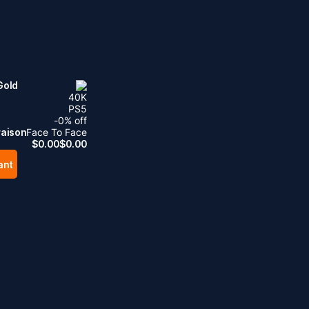
Gold
40
K
PS5
-
0
% off
raison
Face To Face
$
0.00
$
0.00
ant
.