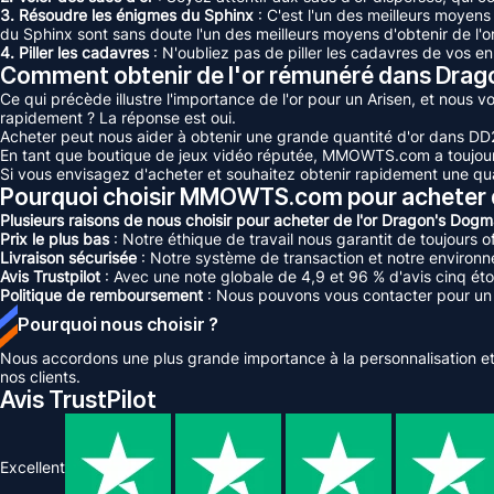
3. Résoudre les énigmes du Sphinx
: C'est l'un des meilleurs moyens
du Sphinx sont sans doute l'un des meilleurs moyens d'obtenir de l'or
4. Piller les cadavres
: N'oubliez pas de piller les cadavres de vos en
Comment obtenir de l'or rémunéré dans Drag
Ce qui précède illustre l'importance de l'or pour un Arisen, et nous v
rapidement ? La réponse est oui.
Acheter peut nous aider à obtenir une grande quantité d'or dans DD
En tant que boutique de jeux vidéo réputée, MMOWTS.com a toujours
Si vous envisagez d'acheter et souhaitez obtenir rapidement une qua
Pourquoi choisir MMOWTS.com pour acheter d
Plusieurs raisons de nous choisir pour acheter de l'or Dragon's Dogma
Prix le plus bas
: Notre éthique de travail nous garantit de toujours of
Livraison sécurisée
: Notre système de transaction et notre environn
Avis Trustpilot
: Avec une note globale de 4,9 et 96 % d'avis cinq ét
Politique de remboursement
: Nous pouvons vous contacter pour un
Pourquoi nous choisir ?
Nous accordons une plus grande importance à la personnalisation et 
nos clients.
Avis TrustPilot
Excellent