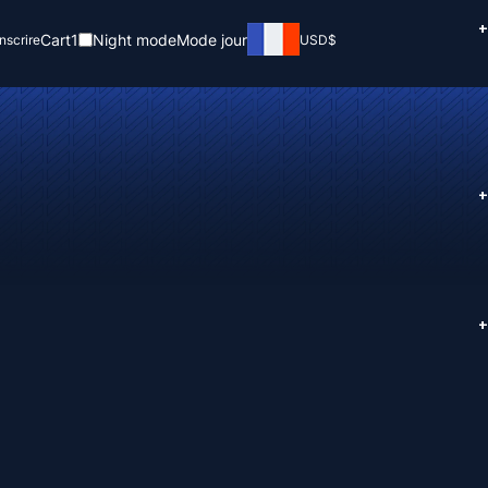
+
Cart
1
Night mode
Mode jour
inscrire
USD
$
+
+