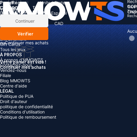
Rech
Pays/Région :
Panier
United States
GOP
Tous 
Langue:
CATÉGORIES
Total:
Total
articles
Tout
Chip
Rabais: -
Devise
English
Deutsch
Français
Español
Rech
Devise:
Articles
Continuer
Boosting
USD
EUR
GBP
CAD
Recharger
AUD
Aucu
Vérifier
Comptes
Entraînement
ou
Continuer mes achats
Gift Cards
Tous les jeux
À PROPOS
À propos d’MMOWTS
Votre panier est vide !
Contactez-nous
Continuer mes achats
Vendez-nous
Filiale
Blog MMOWTS
Centre d'aide
LÉGAL
Politique de PUA
Droit d'auteur
politique de confidentialité
Conditions d'utilisation
Politique de remboursement