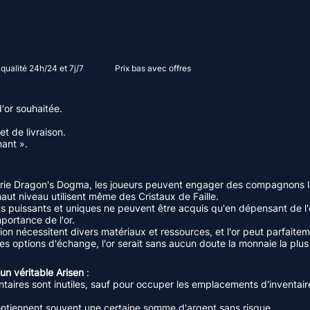
qualité 24h/24 et 7j/7
Prix ​​bas avec offres
'or souhaitée.
et de livraison.
ant ».
série Dragon's Dogma, les joueurs peuvent engager des compagnons I
ut niveau utilisent même des Cristaux de Faille.
s puissants et uniques ne peuvent être acquis qu'en dépensant de l'
mportance de l'or.
tion nécessitent divers matériaux et ressources, et l'or peut parfait
es options d'échange, l'or serait sans aucun doute la monnaie la plus
un véritable Arisen
:
taires sont inutiles, sauf pour occuper les emplacements d'inventai
contiennent souvent une certaine somme d'argent sans risque.