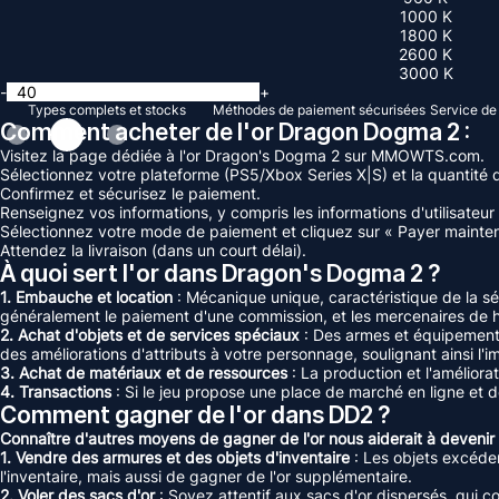
1000 K
1800 K
2600 K
3000 K
-
+
Types complets et stocks
Méthodes de paiement sécurisées
Service de 
Comment acheter de l'or Dragon Dogma 2 :
Visitez la page dédiée à l'or Dragon's Dogma 2 sur MMOWTS.com.
Sélectionnez votre plateforme (PS5/Xbox Series X|S) et la quantité d
Confirmez et sécurisez le paiement.
Renseignez vos informations, y compris les informations d'utilisateur 
Sélectionnez votre mode de paiement et cliquez sur « Payer mainten
Attendez la livraison (dans un court délai).
À quoi sert l'or dans Dragon's Dogma 2 ?
1. Embauche et location
: Mécanique unique, caractéristique de la 
généralement le paiement d'une commission, et les mercenaires de ha
2. Achat d'objets et de services spéciaux
: Des armes et équipement
des améliorations d'attributs à votre personnage, soulignant ainsi l'i
3. Achat de matériaux et de ressources
: La production et l'améliora
4. Transactions
: Si le jeu propose une place de marché en ligne et d
Comment gagner de l'or dans DD2 ?
Connaître d'autres moyens de gagner de l'or nous aiderait à devenir 
1. Vendre des armures et des objets d'inventaire
: Les objets excéden
l'inventaire, mais aussi de gagner de l'or supplémentaire.
2. Voler des sacs d'or
: Soyez attentif aux sacs d'or dispersés, qui 