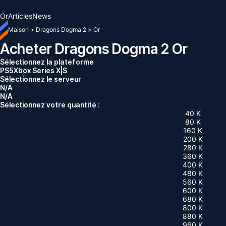
Or
Articles
News
Maison
>
Dragons Dogma 2
>
Or
Acheter Dragons Dogma 2 Or
Sélectionnez la plateforme
PS5
Xbox Series X|S
Sélectionnez le serveur
N/A
N/A
Sélectionnez votre quantité :
40 K
80 K
160 K
200 K
280 K
360 K
400 K
480 K
560 K
600 K
680 K
800 K
880 K
960 K