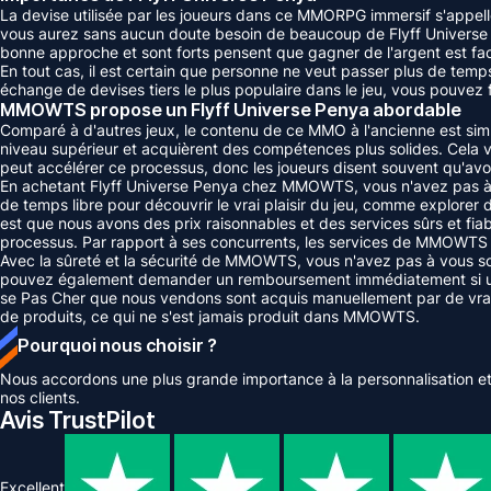
La devise utilisée par les joueurs dans ce MMORPG immersif s'appell
vous aurez sans aucun doute besoin de beaucoup de Flyff Universe Pe
bonne approche et sont forts pensent que gagner de l'argent est faci
En tout cas, il est certain que personne ne veut passer plus de temp
échange de devises tiers le plus populaire dans le jeu, vous pouvez
MMOWTS propose un Flyff Universe Penya abordable
Comparé à d'autres jeux, le contenu de ce MMO à l'ancienne est sim
niveau supérieur et acquièrent des compétences plus solides. Cela v
peut accélérer ce processus, donc les joueurs disent souvent qu'avoir
En achetant Flyff Universe Penya chez MMOWTS, vous n'avez pas à p
de temps libre pour découvrir le vrai plaisir du jeu, comme explore
est que nous avons des prix raisonnables et des services sûrs et fia
processus. Par rapport à ses concurrents, les services de MMOWTS s
Avec la sûreté et la sécurité de MMOWTS, vous n'avez pas à vous so
pouvez également demander un remboursement immédiatement si une 
se Pas Cher que nous vendons sont acquis manuellement par de vrais
de produits, ce qui ne s'est jamais produit dans MMOWTS.
Pourquoi nous choisir ?
Nous accordons une plus grande importance à la personnalisation et 
nos clients.
Avis TrustPilot
Excellent