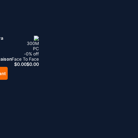
ya
300
M
PC
-
0
% off
raison
Face To Face
$
0.00
$
0.00
ant
.