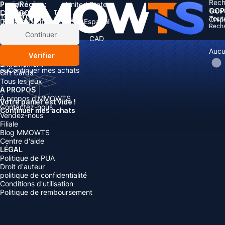
Rech
Pays/Région :
Panier
United States
GOP
Tous 
Langue:
CATÉGORIES
Total:
Total
articles
Tout
Chip
Rabais: -
Devise
English
Deutsch
Français
Español
Rech
Devise:
Articles
Continuer
Boosting
USD
EUR
GBP
CAD
Recharger
AUD
Aucu
Vérifier
Comptes
Entraînement
ou
Continuer mes achats
Gift Cards
Tous les jeux
À PROPOS
À propos d’MMOWTS
Votre panier est vide !
Contactez-nous
Continuer mes achats
Vendez-nous
Filiale
Blog MMOWTS
Centre d'aide
LÉGAL
Politique de PUA
Droit d'auteur
politique de confidentialité
Conditions d'utilisation
Politique de remboursement