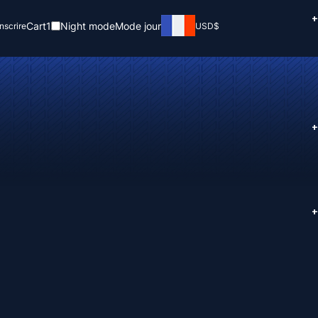
+
Cart
1
Night mode
Mode jour
inscrire
USD
$
+
+