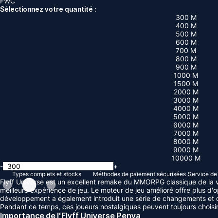
FWC
Sélectionnez votre quantité :
300 M
400 M
500 M
600 M
700 M
800 M
900 M
1000 M
1500 M
2000 M
3000 M
4000 M
5000 M
6000 M
7000 M
8000 M
9000 M
10000 M
-
+
Types complets et stocks
Méthodes de paiement sécurisées
Service de 
Flyff Universe est un excellent remake du MMORPG classique de la vie
meilleure expérience de jeu. Le moteur de jeu amélioré offre plus d
développement a également introduit une série de changements et de n
Pendant ce temps, ces joueurs nostalgiques peuvent toujours choisir 
Importance de l'Flyff Universe Penya