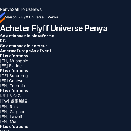
Penya
Sell To Us
News
Maison
>
Flyff Universe
>
Penya
Acheter Flyff Universe Penya
Sélectionnez la plateforme
PC
Sélectionnez le serveur
America
Europe
Asia
Event
Plus d'options
[EN] Mushpoie
[ES] Flarine
Plus d'options
[DE] Burudeng
[FR] Genèse
[EN] Totemia
Plus d'options
[JP] リシス
[TW] 獨眼蝙蝠
[EN] Rhisis
[EN] Glaphan
[EN] Lawolf
[EN] Mia
Plus d'options