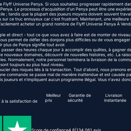
e Flyff Universe Penya. Si vous souhaitez progresser rapidement dans
nya. Le processus d'acquisition d'un Penya peut être une expérience 
le ; tandis que la plupart des joueurs moyens doivent souvent travai
s sur ce truc ennuyeux car c'est frustrant. Maintenant, une meilleur
 facilement acheter un grand nombre de Flyff Universe Penya À Vendre
ple et direct - tout ce que vous avez à faire est de monter de niv
ous permet de défier des donjons plus difficiles ou de vous engager 
 plus de Penya signifie tout avoir.
asser des heures chaque jour à accomplir des quêtes, à gagner des
r de nouveaux domaines, découvrir de nouvelles histoires, etc. La r
bles. Normalement, notre personnel terminera la livraison de la comma
ont toujours au plus haut niveau.
ucier des risques liés à la transaction. Tout d'abord, nous prenons
commande se passe mal de manière inattendue et est causée par no
 joueurs et n'impliquent aucun programme illégal. Vous n'avez donc
Meilleur
Garantie de
Livraison
prix
sécurité
instantanée
à la satisfaction de
Score de confiance
4.8
|
134,061
avis