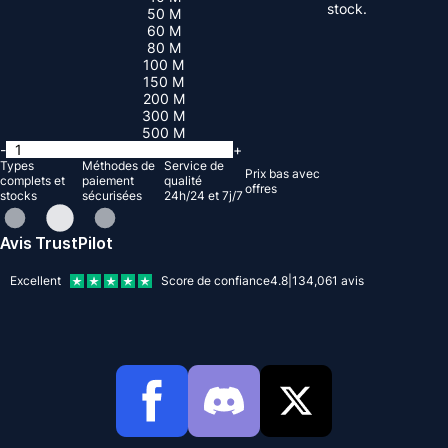
stock.
50 M
60 M
80 M
100 M
150 M
200 M
300 M
500 M
-
+
Types
Méthodes de
Service de
Prix ​​bas avec
complets et
paiement
qualité
offres
stocks
sécurisées
24h/24 et 7j/7
Avis TrustPilot
Excellent
Score de confiance
4.8
|
134,061
avis