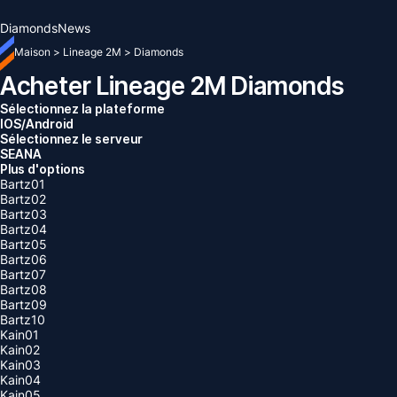
Diamonds
News
Maison
>
Lineage 2M
>
Diamonds
Acheter Lineage 2M Diamonds
Sélectionnez la plateforme
IOS/Android
Sélectionnez le serveur
SEA
NA
Plus d'options
Bartz01
Bartz02
Bartz03
Bartz04
Bartz05
Bartz06
Bartz07
Bartz08
Bartz09
Bartz10
Kain01
Kain02
Kain03
Kain04
Kain05