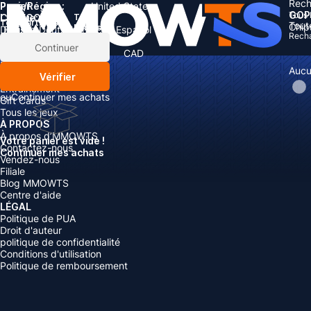
Rech
Pays/Région :
Panier
United States
GOP
Tous 
Langue:
CATÉGORIES
Total:
Total
articles
Tout
Chip
Rabais: -
Devise
English
Deutsch
Français
Español
Rech
Devise:
Articles
Continuer
Boosting
USD
EUR
GBP
CAD
Recharger
AUD
Aucu
Vérifier
Comptes
Entraînement
ou
Continuer mes achats
Gift Cards
Tous les jeux
À PROPOS
À propos d’MMOWTS
Votre panier est vide !
Contactez-nous
Continuer mes achats
Vendez-nous
Filiale
Blog MMOWTS
Centre d'aide
LÉGAL
Politique de PUA
Droit d'auteur
politique de confidentialité
Conditions d'utilisation
Politique de remboursement