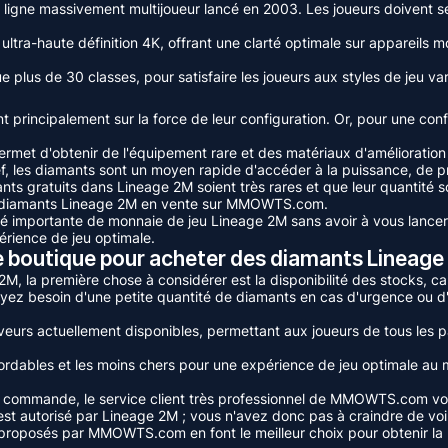
en ligne massivement multijoueur lancé en 2003. Les joueurs doivent
ltra-haute définition 4K, offrant une clarté optimale sur appareils m
e plus de 30 classes, pour satisfaire les joueurs aux styles de jeu vari
 principalement sur la force de leur configuration. Or, pour une conf
 permet d'obtenir de l'équipement rare et des matériaux d'améliorat
f, les diamants sont un moyen rapide d'accéder à la puissance, de p
ants gratuits dans Lineage 2M soient très rares et que leur quantité 
des diamants Lineage 2M en vente sur MMOWTS.com.
é importante de monnaie de jeu Lineage 2M sans avoir à vous lancer
érience de jeu optimale.
outique pour acheter des diamants Lineage 
 la première chose à considérer est la disponibilité des stocks, car e
ez besoin d'une petite quantité de diamants en cas d'urgence ou d
veurs actuellement disponibles, permettant aux joueurs de tous les p
ables et les moins chers pour une expérience de jeu optimale au mo
e la commande, le service client très professionnel de MMOWTS.com vo
 est autorisé par Lineage 2M ; vous n'avez donc pas à craindre de vo
 proposés par MMOWTS.com en font le meilleur choix pour obtenir la 