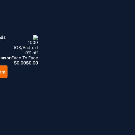
nds
1000
IOS/Android
-
0
% off
raison
Face To Face
$
0.00
$
0.00
ant
.