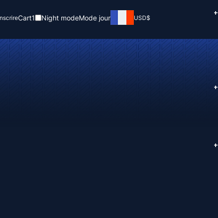
+
Cart
1
Night mode
Mode jour
inscrire
USD
$
+
+