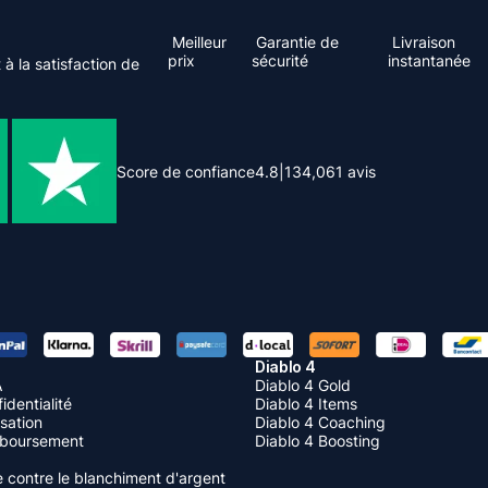
Meilleur
Garantie de
Livraison
prix
sécurité
instantanée
à la satisfaction de
Score de confiance
4.8
|
134,061
avis
Diablo 4
A
Diablo 4 Gold
identialité
Diablo 4 Items
isation
Diablo 4 Coaching
mboursement
Diablo 4 Boosting
te contre le blanchiment d'argent