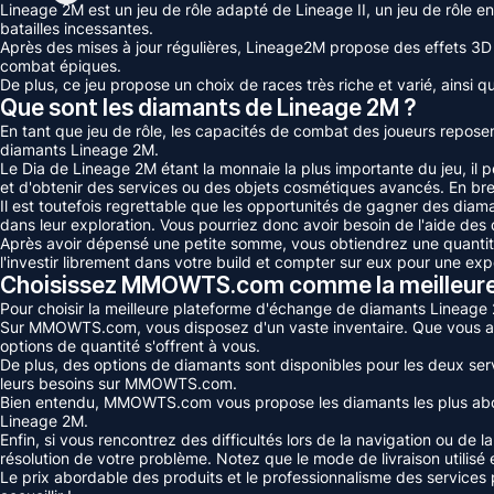
Lineage 2M est un jeu de rôle adapté de Lineage II, un jeu de rôle 
batailles incessantes.
Après des mises à jour régulières, Lineage2M propose des effets 3D u
combat épiques.
De plus, ce jeu propose un choix de races très riche et varié, ainsi qu
Que sont les diamants de Lineage 2M ?
En tant que jeu de rôle, les capacités de combat des joueurs reposent
diamants Lineage 2M.
Le Dia de Lineage 2M étant la monnaie la plus importante du jeu, il
et d'obtenir des services ou des objets cosmétiques avancés. En bre
Il est toutefois regrettable que les opportunités de gagner des diam
dans leur exploration. Vous pourriez donc avoir besoin de l'aide 
Après avoir dépensé une petite somme, vous obtiendrez une quantit
l'investir librement dans votre build et compter sur eux pour une exp
Choisissez MMOWTS.com comme la meilleure b
Pour choisir la meilleure plateforme d'échange de diamants Lineage 2M,
Sur MMOWTS.com, vous disposez d'un vaste inventaire. Que vous ay
options de quantité s'offrent à vous.
De plus, des options de diamants sont disponibles pour les deux ser
leurs besoins sur MMOWTS.com.
Bien entendu, MMOWTS.com vous propose les diamants les plus abord
Lineage 2M.
Enfin, si vous rencontrez des difficultés lors de la navigation ou d
résolution de votre problème. Notez que le mode de livraison utilisé
Le prix abordable des produits et le professionnalisme des services