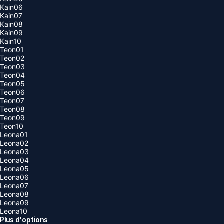
Kain06
Kain07
Kain08
Kain09
Kain10
Teon01
Teon02
Teon03
Teon04
Teon05
Teon06
Teon07
Teon08
Teon09
Teon10
Leona01
Leona02
Leona03
Leona04
Leona05
Leona06
Leona07
Leona08
Leona09
Leona10
Plus d'options