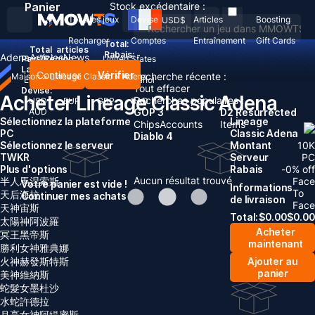
Panier
Stock excédentaire :
Tous les jeux
Devise
Articles
Boosting
USD
$
Recharger
Comptes
Entraînement
Gift Cards
Total:
Total
articles
Rabais: -
Adena
Articles
News
Pays/Région :
United States
Langue:
Continuer
Vérifier
Recherche récente :
Maison
>
Lineage Classic
>
Adena
English
Deutsch
Français
Español
Tout effacer
Devise:
Acheter Lineage Classic Adena
Recherches populaires :
USD
EUR
GBP
CAD
AUD
GOP 3
D2 Resurrected
Sélectionnez la plateforme
Lineage
Chips
Accounts
Items
PC
Classic Adena
Diablo 4
Sélectionnez le serveur
Montant
10
K
TW
KR
Serveur
PC
Plus d'options
Rabais
-
0
% off
Aucun résultat trouvé
半人馬涅索斯
Face
Votre panier est vide !
Informations
To
天后海拉
Continuer mes achats
de livraison
Face
天神宙斯
Total:
$
0.00
$
0.00
太陽神阿波羅
Acheter
冥王黑帝斯
maintenant
勝利女神雅典娜
火神赫發斯特斯
Ajouter au
panier
美神維納斯
蛇髮女墨杜沙
水蛇許德拉
月亮女神阿緹蜜斯