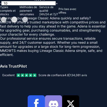
-
+
Types
Méthodes de
Service de
Prix ​​bas avec
complets et
paiement
qualité
offres
stocks
sécurisées
24h/24 et 7j/7
Looking to buy Lineage Classic Adena quickly and safely?
MMOWTS offers a trusted marketplace with competitive prices and
fast delivery to help you stay ahead in the game. Adena is essential
for upgrading gear, purchasing consumables, and strengthening
your character for every challenge.
Our professional service ensures secure transactions, reliable
supply, and 24/7 customer support. Whether you need a small
amount for upgrades or a large stock for long-term progression,
MMOWTS makes buying Lineage Classic Adena simple, safe, and
efficient.
Avis TrustPilot
Excellent
Score de confiance
4.8
|
134,061
avis