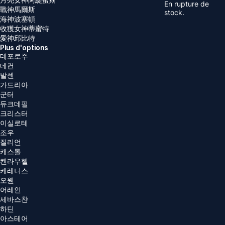
En rupture de
戰神馬爾斯
stock.
海神波塞頓
收獲女神蒂蜜特
愛神邱比特
Plus d'options
데포로주
데컨
발센
가드리아
군터
듀크데필
크리스터
이실로테
조우
질리언
캐스톨
켄라우헬
케레니스
오웬
어레인
세바스챤
하딘
아스테어