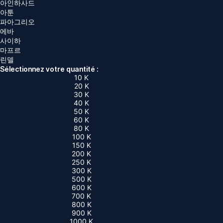
아인하사드
아툰
파아그리오
에바
사이하
마프르
린델
Sélectionnez votre quantité :
10 K
20 K
30 K
40 K
50 K
60 K
80 K
100 K
150 K
200 K
250 K
300 K
500 K
600 K
700 K
800 K
900 K
1000 K