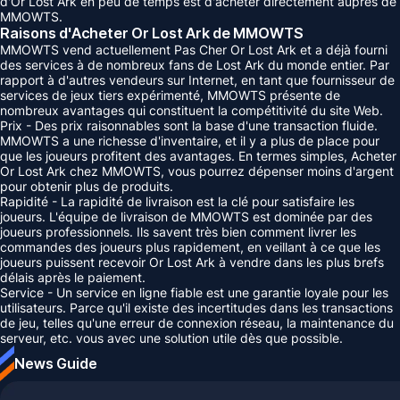
d'Or Lost Ark en peu de temps est d'acheter directement auprès de
MMOWTS.
Raisons d'Acheter Or Lost Ark de MMOWTS
MMOWTS vend actuellement Pas Cher Or Lost Ark et a déjà fourni
des services à de nombreux fans de Lost Ark du monde entier. Par
rapport à d'autres vendeurs sur Internet, en tant que fournisseur de
services de jeux tiers expérimenté, MMOWTS présente de
nombreux avantages qui constituent la compétitivité du site Web.
Prix ​​- Des prix raisonnables sont la base d'une transaction fluide.
MMOWTS a une richesse d'inventaire, et il y a plus de place pour
que les joueurs profitent des avantages. En termes simples, Acheter
Or Lost Ark chez MMOWTS, vous pourrez dépenser moins d'argent
pour obtenir plus de produits.
Rapidité - La rapidité de livraison est la clé pour satisfaire les
joueurs. L'équipe de livraison de MMOWTS est dominée par des
joueurs professionnels. Ils savent très bien comment livrer les
commandes des joueurs plus rapidement, en veillant à ce que les
joueurs puissent recevoir Or Lost Ark à vendre dans les plus brefs
délais après le paiement.
Service - Un service en ligne fiable est une garantie loyale pour les
utilisateurs. Parce qu'il existe des incertitudes dans les transactions
de jeu, telles qu'une erreur de connexion réseau, la maintenance du
serveur, etc. vous avec une solution utile dès que possible.
News Guide