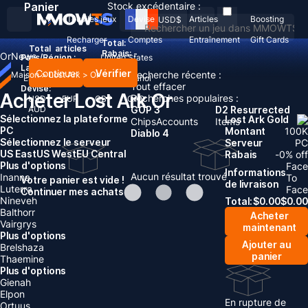
Panier
Stock excédentaire :
Tous les jeux
Devise
Articles
Boosting
USD
$
Recharger
Comptes
Entraînement
Gift Cards
Total:
Total
articles
Rabais: -
Or
News
Pays/Région :
United States
Langue:
Continuer
Vérifier
Recherche récente :
Maison
>
Lost Ark
>
Or
English
Deutsch
Français
Español
Tout effacer
Devise:
Acheter Lost Ark Or
Recherches populaires :
USD
EUR
GBP
CAD
AUD
GOP 3
D2 Resurrected
Sélectionnez la plateforme
Lost Ark Gold
Chips
Accounts
Items
PC
Montant
100
K
Diablo 4
Sélectionnez le serveur
Serveur
PC
US East
US West
EU Central
Rabais
-
0
% off
Plus d'options
Face
Informations
Aucun résultat trouvé
Inanna
To
Votre panier est vide !
de livraison
Luterra
Face
Continuer mes achats
Nineveh
Total:
$
0.00
$
0.00
Balthorr
Acheter
Vairgrys
maintenant
Plus d'options
Ajouter au
Brelshaza
panier
Thaemine
Plus d'options
Gienah
Elpon
En rupture de
Ortuus