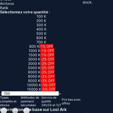
stock.
Arcturus
Ratik
Sélectionnez votre quantité :
100 K
200 K
300 K
400 K
500 K
600 K
700 K
800 K
-1% OFF
1000 K
-1% OFF
1500 K
-1% OFF
2000 K
-2% OFF
3000 K
-2% OFF
5000 K
-2% OFF
6000 K
-2% OFF
8000 K
-3% OFF
9000 K
-3% OFF
10000 K
-3% OFF
15000 K
-5% OFF
-
+
Types
Méthodes de
Service de
Prix ​​bas avec
complets et
paiement
qualité
offres
stocks
sécurisées
24h/24 et 7j/7
Informations de base sur Lost Ark