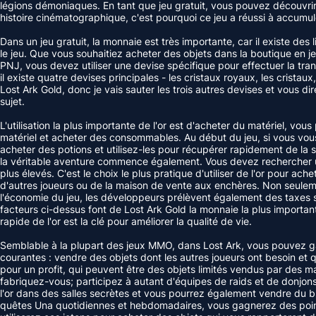
légions démoniaques. En tant que jeu gratuit, vous pouvez découvrir
histoire cinématographique, c'est pourquoi ce jeu a réussi à accumule
Dans un jeu gratuit, la monnaie est très importante, car il existe des 
le jeu. Que vous souhaitiez acheter des objets dans la boutique en 
PNJ, vous devez utiliser une devise spécifique pour effectuer la tra
il existe quatre devises principales - les cristaux royaux, les cristaux
Lost Ark Gold, donc je vais sauter les trois autres devises et vous d
sujet.
L'utilisation la plus importante de l'or est d'acheter du matériel, vou
matériel et acheter des consommables. Au début du jeu, si vous vous
acheter des potions et utilisez-les pour récupérer rapidement de la 
la véritable aventure commence également. Vous devez rechercher u
plus élevés. C'est le choix le plus pratique d'utiliser de l'or pour ac
d'autres joueurs ou de la maison de vente aux enchères. Non seulemen
l'économie du jeu, les développeurs prélèvent également des taxes su
facteurs ci-dessus font de Lost Ark Gold la monnaie la plus important
rapide de l'or est la clé pour améliorer la qualité de vie.
Semblable à la plupart des jeux MMO, dans Lost Ark, vous pouvez ga
courantes : vendre des objets dont les autres joueurs ont besoin et q
pour un profit, qui peuvent être des objets limités vendus par des 
fabriquez-vous; participez à autant d'équipes de raids et de donjon
l'or dans des salles secrètes et vous pourrez également vendre du bu
quêtes Una quotidiennes et hebdomadaires, vous gagnerez des point