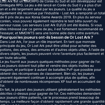
Lost Ark est un MMORPG de Corée du Sud et son développeur est
Smilegate RPG. Le jeu a été lancé en Corée du Sud il y a plus d'un
an et a été largement salué par les joueurs. La qualité du jeu a
également été reconnue par l'industrie - Lost Ark a remporté un total
de 6 prix de jeu aux Korea Game Awards 2019. En plus du serveur
coréen, vous pouvez également rejoindre le test bêta ouvert du
serveur russe. Les serveurs Lost Ark EU/US ont été libérés. Si vous
êtes intéressé par ce genre de jeu, il est fortement recommandé de
l'essayer, et MMOWTS sera une bonne aide dans votre aventure.
Pourquoi les joueurs ont-ils besoin de Or Lost Ark ?
Dans Lost Ark, l'or joue un rôle important. En tant que monnaie
principale du jeu, Or Lost Ark peut être utilisé pour acheter des
potions, des armes, des armures et d'autres objets utiles. À l'aide de
divers objets, les joueurs peuvent vivre l'aventure plus facilement et
en toute sécurité.
Le jeu fournit aux joueurs quelques méthodes pour gagner de l'or.
Les joueurs doivent tout piller et vendre des objets inutiles au
magasin, et participer à autant de batailles PvP que possible pour
obtenir des récompenses de classement. Bien sûr, les joueurs
peuvent également continuer à accomplir plus de quêtes, afin
d'obtenir de nombreuses récompenses XP tout en accumulant de
l'or.
En fait, la plupart des joueurs utilisent généralement les méthodes
décrites ci-dessus pour gagner de l'or. Ces méthodes demandent
aux joueurs d'être patients, car le processus prend beaucoup de
temps. La meilleure façon d'obtenir rapidement une grande quantité