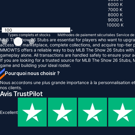
6000 K
7000 K
8000 K
9000 K
10000 K
-
+
Types complets et stocks
Méthodes de paiement sécurisées
Service de 
MLB The Show 26 Stubs are essential for players who want to upgra
access the marketplace, complete collections, and acquire top-tier pl
MMOWTS offers a reliable way to buy MLB The Show 26 Stubs with fas
gameplay alone. All transactions are handled safely to ensure your 
If you are looking for a trusted source for MLB The Show 26 Stubs,
game and building your ideal roster.
Pourquoi nous choisir ?
Nous accordons une plus grande importance à la personnalisation et 
nos clients.
Avis TrustPilot
Excellent