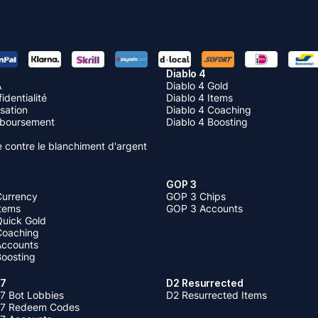
Diablo 4
A
Diablo 4 Gold
identialité
Diablo 4 Items
isation
Diablo 4 Coaching
mboursement
Diablo 4 Boosting
te contre le blanchiment d'argent
GOP 3
Currency
GOP 3 Chips
Items
GOP 3 Accounts
Quick Gold
 Coaching
 Accounts
Boosting
 7
D2 Resurrected
7 Bot Lobbies
D2 Resurrected Items
 7 Redeem Codes