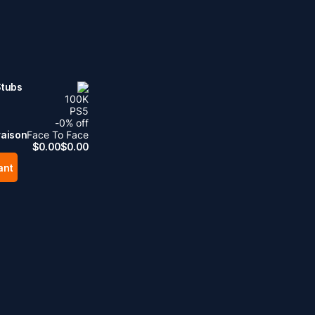
Stubs
100
K
PS5
-
0
% off
raison
Face To Face
$
0.00
$
0.00
ant
.