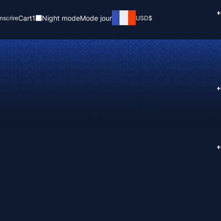
+
Cart
1
Night mode
Mode jour
inscrire
USD
$
+
+