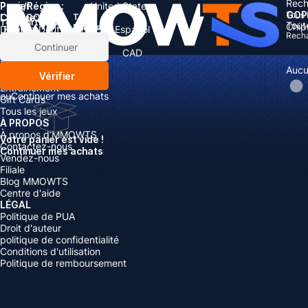
Rech
Pays/Région :
Panier
United States
GOP
Tous 
Langue:
CATÉGORIES
Total:
Total
articles
Tout
Chip
Rabais: -
Devise
English
Deutsch
Français
Español
Rech
Devise:
Articles
Continuer
Boosting
USD
EUR
GBP
CAD
Recharger
AUD
Aucu
Vérifier
Comptes
Entraînement
ou
Continuer mes achats
Gift Cards
Tous les jeux
À PROPOS
À propos d’MMOWTS
Votre panier est vide !
Contactez-nous
Continuer mes achats
Vendez-nous
Filiale
Blog MMOWTS
Centre d'aide
LÉGAL
Politique de PUA
Droit d'auteur
politique de confidentialité
Conditions d'utilisation
Politique de remboursement