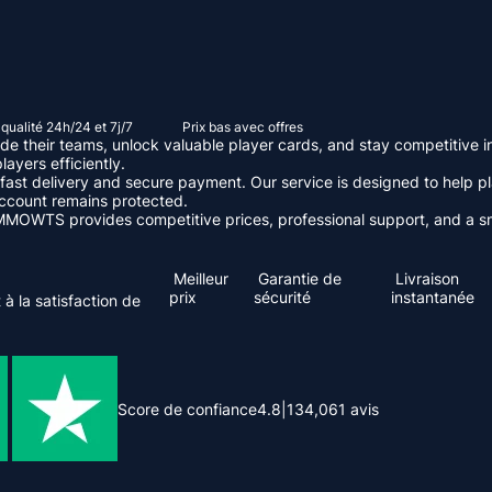
qualité 24h/24 et 7j/7
Prix ​​bas avec offres
de their teams, unlock valuable player cards, and stay competitiv
ayers efficiently.
t delivery and secure payment. Our service is designed to help pla
account remains protected.
 MMOWTS provides competitive prices, professional support, and a s
Meilleur
Garantie de
Livraison
prix
sécurité
instantanée
à la satisfaction de
Score de confiance
4.8
|
134,061
avis