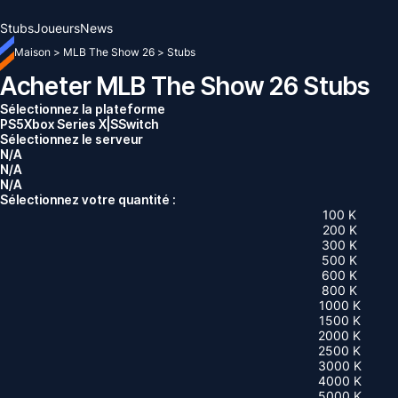
Stubs
Joueurs
News
Maison
>
MLB The Show 26
>
Stubs
Acheter MLB The Show 26 Stubs
Sélectionnez la plateforme
PS5
Xbox Series X|S
Switch
Sélectionnez le serveur
N/A
N/A
N/A
Sélectionnez votre quantité :
100 K
200 K
300 K
500 K
600 K
800 K
1000 K
1500 K
2000 K
2500 K
3000 K
4000 K
5000 K