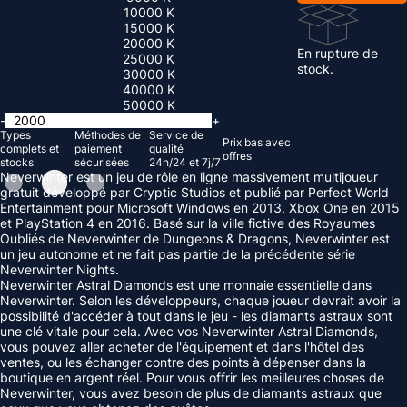
10000 K
15000 K
20000 K
En rupture de
25000 K
stock.
30000 K
40000 K
50000 K
-
+
Types
Méthodes de
Service de
Prix ​​bas avec
complets et
paiement
qualité
offres
stocks
sécurisées
24h/24 et 7j/7
Neverwinter est un jeu de rôle en ligne massivement multijoueur
gratuit développé par Cryptic Studios et publié par Perfect World
Entertainment pour Microsoft Windows en 2013, Xbox One en 2015
et PlayStation 4 en 2016. Basé sur la ville fictive des Royaumes
Oubliés de Neverwinter de Dungeons & Dragons, Neverwinter est
un jeu autonome et ne fait pas partie de la précédente série
Neverwinter Nights.
Neverwinter Astral Diamonds est une monnaie essentielle dans
Neverwinter. Selon les développeurs, chaque joueur devrait avoir la
possibilité d'accéder à tout dans le jeu - les diamants astraux sont
une clé vitale pour cela. Avec vos Neverwinter Astral Diamonds,
vous pouvez aller acheter de l'équipement et dans l'hôtel des
ventes, ou les échanger contre des points à dépenser dans la
boutique en argent réel. Pour vous offrir les meilleures choses de
Neverwinter, vous avez besoin de plus de diamants astraux que