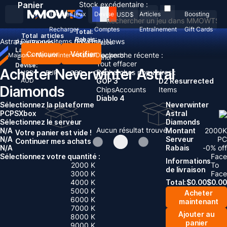
Panier
Stock excédentaire :
Tous les jeux
Devise
Articles
Boosting
USD
$
Recharger
Comptes
Entraînement
Gift Cards
Total:
Total
articles
Rabais: -
Astral Diamonds
Items (PC Only)
News
Pays/Région :
United States
Langue:
Continuer
Vérifier
Recherche récente :
Maison
>
Neverwinter
>
Astral Diamonds
English
Deutsch
Français
Español
Tout effacer
Devise:
Acheter Neverwinter Astral
Recherches populaires :
USD
EUR
GBP
CAD
AUD
GOP 3
D2 Resurrected
Diamonds
Chips
Accounts
Items
Diablo 4
Sélectionnez la plateforme
Neverwinter
PC
PS
Xbox
Astral
Sélectionnez le serveur
Diamonds
Aucun résultat trouvé
N/A
Montant
2000
K
Votre panier est vide !
N/A
Serveur
PC
Continuer mes achats
N/A
Rabais
-
0
% off
Sélectionnez votre quantité :
Face
Informations
2000 K
To
de livraison
3000 K
Face
4000 K
Total:
$
0.00
$
0.00
5000 K
Acheter
6000 K
maintenant
7000 K
Ajouter au
8000 K
panier
9000 K