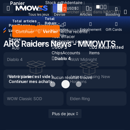
Stock excédentaire :
Panier
USD
$
Tous les jeux
Devise
Articles
Boosting
Total:
Total
articles
Rabais: -
Pays/Région :
United States
Recharger
Comptes
Entraînement
Gift Cards
Maison
>
ACTUALITÉS MMOWTS
/
ARC Raiders
Langue:
Continuer
Vérifier
Recherche récente :
English
Deutsch
Français
Español
Tout effacer
Devise:
ARC Raiders News - MMOWTS
Recherches populaires :
USD
EUR
GBP
CAD
GOP 3
D2 Resurrected
AUD
Chips
Accounts
Items
Diablo 4
Diablo 4
WoW Midnight
Path Of Exile 2
Votre panier est vide !
Animal Crossing New
Aucun résultat trouvé
Continuer mes achats
Horizons
WOW Classic SOD
Elden Ring
Plus de jeux