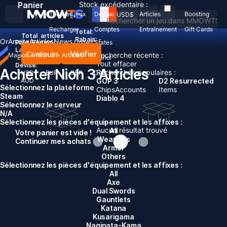
Panier
Stock excédentaire :
Tous les jeux
Devise
Articles
Boosting
USD
$
Recharger
Comptes
Entraînement
Gift Cards
Total:
Total
articles
Rabais: -
Or
Amrita
Articles
News
Pays/Région :
United States
Langue:
Continuer
Vérifier
Recherche récente :
Maison
>
Nioh 3
>
Articles
English
Deutsch
Français
Español
Tout effacer
Devise:
Acheter Nioh 3 Articles
Recherches populaires :
USD
EUR
GBP
CAD
AUD
GOP 3
D2 Resurrected
Sélectionnez la plateforme
Chips
Accounts
Items
Steam
Diablo 4
Sélectionnez le serveur
N/A
Sélectionnez les pièces d'équipement et les affixes :
Aucun résultat trouvé
All
Votre panier est vide !
Weapons
Continuer mes achats
Armor
Others
Sélectionnez les pièces d'équipement et les affixes :
All
Axe
Dual Swords
Gauntlets
Katana
Kusarigama
Naginata-Kama