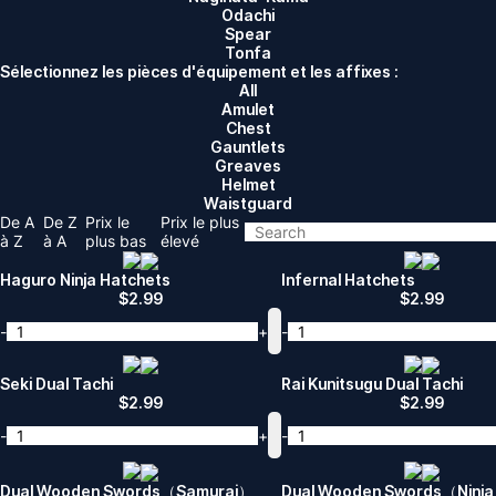
Odachi
Spear
Tonfa
Sélectionnez les pièces d'équipement et les affixes :
All
Amulet
Chest
Gauntlets
Greaves
Helmet
Waistguard
De A
De Z
Prix ​​le
Prix ​​le plus
à Z
à A
plus bas
élevé
Haguro Ninja Hatchets
Infernal Hatchets
$
2.99
$
2.99
-
+
-
Seki Dual Tachi
Rai Kunitsugu Dual Tachi
$
2.99
$
2.99
-
+
-
Dual Wooden Swords（Samurai）
Dual Wooden Swords（Ninj