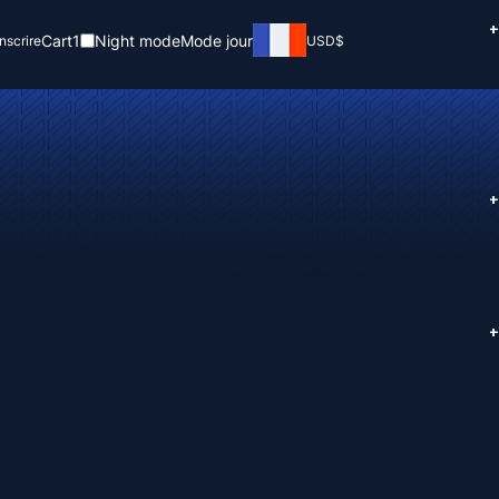
+
Cart
1
Night mode
Mode jour
inscrire
USD
$
+
+