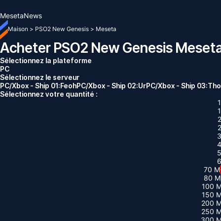
Meseta
News
Maison
>
PSO2 New Genesis
>
Meseta
Acheter PSO2 New Genesis Meset
Sélectionnez la plateforme
PC
Sélectionnez le serveur
PC/Xbox - Ship 01:Feoh
PC/Xbox - Ship 02:Ur
PC/Xbox - Ship 03:Tho
Sélectionnez votre quantité :
70 M
80 M
100 
150 
200 
250 
300 