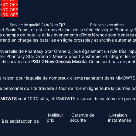
M
-4% OFF
M
-5% OFF
M
-5% OFF
Service de qualité 24h/24 et 7j/7
Prix ​​bas avec offres
 Sonic Team, et est le nouvel ajout de la série classique Phantasy
 les champs de bataille et les événements d'interférence sont générés
prend en charge les batailles en ligne crossplay et archive automati
niverselle de Phantasy Star Online 2, joue également un rôle très im
iliser Phantasy Star Online 2 Meseta pour transformer et intégrer les
indissociable de
PSO 2 New Genesis Meseta
. Ce ne sont pas de peti
.
si la raison pour laquelle de nombreux clients rachètent dans MMOWTS
Le personnel du site travaille à tour de rôle en ligne toute la journée
MOWTS
sont 100% sûrs, et MMOWTS dispose du système de paiement
Meilleur
Garantie de
Livraison
prix
sécurité
instantanée
à la satisfaction de