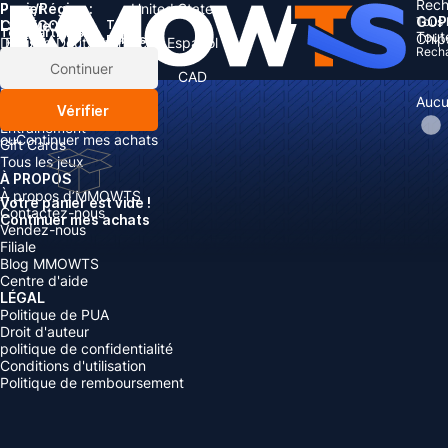
Rech
Pays/Région :
Panier
United States
GOP
Tous 
Langue:
CATÉGORIES
Total:
Total
articles
Tout
Chip
Rabais: -
Devise
English
Deutsch
Français
Español
Rech
Devise:
Articles
Continuer
Boosting
USD
EUR
GBP
CAD
Recharger
AUD
Aucu
Vérifier
Comptes
Entraînement
ou
Continuer mes achats
Gift Cards
Tous les jeux
À PROPOS
À propos d’MMOWTS
Votre panier est vide !
Contactez-nous
Continuer mes achats
Vendez-nous
Filiale
Blog MMOWTS
Centre d'aide
LÉGAL
Politique de PUA
Droit d'auteur
politique de confidentialité
Conditions d'utilisation
Politique de remboursement