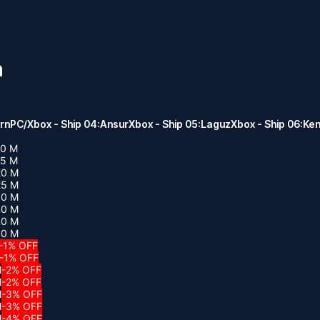
a
rn
PC/Xbox - Ship 04:Ansur
Xbox - Ship 05:Laguz
Xbox - Ship 06:Ke
10 M
15 M
20 M
25 M
30 M
40 M
50 M
60 M
-1% OFF
-1% OFF
M
-2% OFF
M
-2% OFF
M
-3% OFF
M
-3% OFF
M
-4% OFF