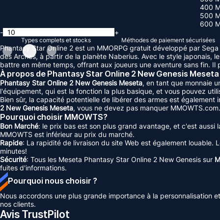
400 
500 
600 
-
+
Types complets et stocks
Méthodes de paiement sécurisées
Phantasy Star Online 2 est un MMORPG gratuit développé par Sega et
des Arches, à partir de la planète Naberius. Avec le style japonais,
battre en même temps, offrant aux joueurs une aventure sans fin. Il 
À propos de Phantasy Star Online 2 New Genesis Meseta
Phantasy Star Online 2 New Genesis Meseta
, en tant que monnaie u
l'équipement, qui est la fonction la plus basique, et vous pouvez ut
Bien sûr, la capacité potentielle de libérer des armes est également 
2 New Genesis Meseta
, vous ne devez pas manquer MMOWTS.com
Pourquoi choisir MMOWTS?
Bon Marché
: le prix bas est son plus grand avantage, et c'est aus
MMOWTS est inférieur au prix du marché.
Rapide
: La rapidité de livraison du site Web est également louable. 
minutes!
Sécurité
: Tous les Meseta Phantasy Star Online 2 New Genesis sur
M
fuites d'informations.
Pourquoi nous choisir ?
Nous accordons une plus grande importance à la personnalisation et 
nos clients.
Avis TrustPilot