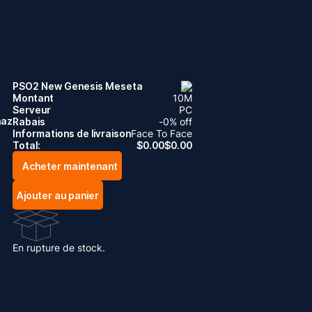
PSO2 New Genesis Meseta
Montant
10
M
Serveur
PC
naz
Rabais
-
0
% off
Informations de livraison
Face To Face
Total:
$
0.00
$
0.00
Acheter maintenant
Ajouter au panier
En rupture de stock.