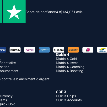
Score de confiance
4.8
|
134,061
avis
Diablo 4
A
Diablo 4 Gold
identialité
Diablo 4 Items
isation
Diablo 4 Coaching
mboursement
Diablo 4 Boosting
te contre le blanchiment d'argent
GOP 3
Currency
GOP 3 Chips
Items
GOP 3 Accounts
Quick Gold