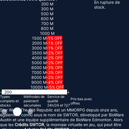
En rupture de
200 M
stock.
300 M
500 M
600 M
700 M
800 M
1000 M
1500 M
-1% OFF
2000 M
-1% OFF
3000 M
-1% OFF
3500 M
-2% OFF
4000 M
-2% OFF
5000 M
-2% OFF
6000 M
-3% OFF
7000 M
-3% OFF
8000 M
-3% OFF
9000 M
-4% OFF
10000 M
-5% OFF
-
+
Types
Méthodes de
Service de
Prix ​​bas avec
complets et
paiement
qualité
offres
stocks
sécurisées
24h/24 et 7j/7
Star Wars: The Old Republic est un MMORPG depuis onze ans,
également connu sous le nom de SWTOR, développé par BioWare
Austin et une équipe supplémentaire de BioWare Edmonton. Alors
que les
Crédits SWTOR
, la monnaie virtuelle en jeu, qui peut être