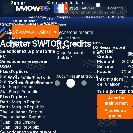
Panier
Stock excédentaire :
Tous les jeux
Devise
Articles
Boosting
USD
$
Recharger
Comptes
Entraînement
Gift Cards
Total:
Total
articles
Rabais: -
Credits
Sell To Us
News
Pays/Région :
United States
Langue:
Continuer
Vérifier
Recherche récente :
Maison
>
SWTOR
>
Credits
English
Deutsch
Français
Español
Tout effacer
Devise:
Acheter SWTOR Credits
Recherches populaires :
USD
EUR
GBP
CAD
AUD
GOP 3
D2 Resurrected
Sélectionnez la plateforme
SWTOR
Chips
Accounts
Items
PC
Credits
Diablo 4
Sélectionnez le serveur
Montant
200
M
US
EU
Serveur
PC
Plus d'options
Rabais
-
0
% off
Aucun résultat trouvé
Satele Shan Empire
Face
Votre panier est vide !
Informations
Satele Shan Republic
To
Continuer mes achats
de livraison
Star Forge Empire
Face
Star Forge Republic
Total:
$
0.00
$
0.00
Plus d'options
Acheter
Darth Malgus Empire
maintenant
Darth Malgus Republic
Ajouter au
The Leviathan Empire
panier
The Leviathan Republic
Tulak Hord Empire
Tulak Hord Republic
Sélectionnez votre quantité :