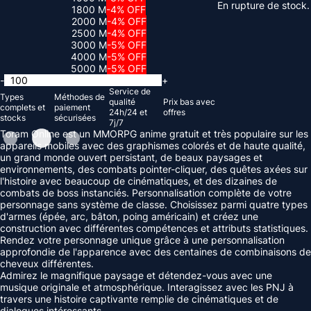
En rupture de stock.
1800 M
-4% OFF
2000 M
-4% OFF
2500 M
-4% OFF
3000 M
-5% OFF
4000 M
-5% OFF
5000 M
-5% OFF
-
+
Service de
Types
Méthodes de
qualité
Prix ​​bas avec
complets et
paiement
24h/24 et
offres
stocks
sécurisées
7j/7
Toram Online est un MMORPG anime gratuit et très populaire sur les
appareils mobiles avec des graphismes colorés et de haute qualité,
un grand monde ouvert persistant, de beaux paysages et
environnements, des combats pointer-cliquer, des quêtes axées sur
l'histoire avec beaucoup de cinématiques, et des dizaines de
combats de boss instanciés. Personnalisation complète de votre
personnage sans système de classe. Choisissez parmi quatre types
d'armes (épée, arc, bâton, poing américain) et créez une
construction avec différentes compétences et attributs statistiques.
Rendez votre personnage unique grâce à une personnalisation
approfondie de l'apparence avec des centaines de combinaisons de
cheveux différentes.
Admirez le magnifique paysage et détendez-vous avec une
musique originale et atmosphérique. Interagissez avec les PNJ à
travers une histoire captivante remplie de cinématiques et de
dialogues intéressants.