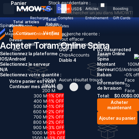
Panier
Stock excédentaire :
Tous les jeux
Devise
Articles
Boosting
USD
$
Recharger
Comptes
Entraînement
Gift Cards
Total:
Total
articles
Rabais: -
Spina
News
Pays/Région :
United States
Langue:
Continuer
Vérifier
Recherche récente :
Maison
>
Toram Online
>
Spina
English
Deutsch
Français
Español
Tout effacer
Devise:
Acheter Toram Online Spina
Recherches populaires :
USD
EUR
GBP
CAD
AUD
GOP 3
D2 Resurrected
Sélectionnez la plateforme
Toram Online
Chips
Accounts
Items
IOS/Android
Spina
Diablo 4
Sélectionnez le serveur
Montant
100
M
N/A
Serveur
IOS/Android
Sélectionnez votre quantité :
Rabais
-
0
% off
Aucun résultat trouvé
100 M
Face
Votre panier est vide !
Informations
150 M
To
Continuer mes achats
de livraison
200 M
Face
300 M
-1% OFF
Total:
$
0.00
$
0.00
400 M
-1% OFF
Acheter
500 M
-1% OFF
maintenant
600 M
-2% OFF
700 M
-2% OFF
Ajouter au panier
800 M
-2% OFF
900 M
-3% OFF
1000 M
-3% OFF
1500 M
-3% OFF