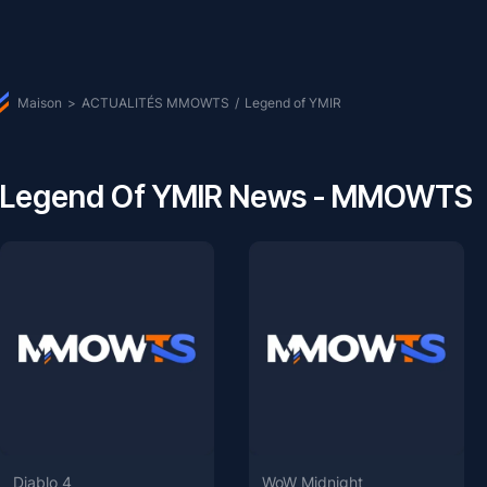
Maison
>
ACTUALITÉS MMOWTS
/
Legend of YMIR
Legend Of YMIR News - MMOWTS
Diablo 4
WoW Midnight