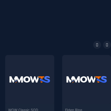
WOW Classic SOD
Elden Ring