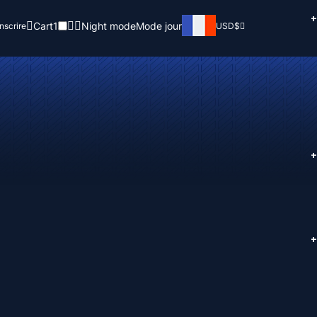
+
Cart
1
Night mode
Mode jour
inscrire
USD
$
+
+