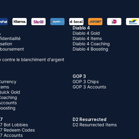
Diablo 4
A
Diablo 4 Gold
identialité
Diablo 4 Items
isation
Diablo 4 Coaching
mboursement
Diablo 4 Boosting
te contre le blanchiment d'argent
GOP 3
Currency
GOP 3 Chips
Items
GOP 3 Accounts
Quick Gold
 Coaching
 Accounts
Boosting
 7
D2 Resurrected
7 Bot Lobbies
D2 Resurrected Items
 7 Redeem Codes
 7 Accounts