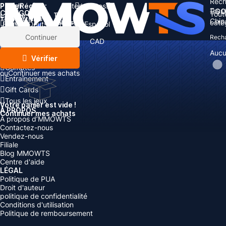
Rech
Pays/Région :
Panier
United States
Tous 
GO
CATÉGORIES
Tout
Langue:
Total:
Total
articles
Chip
caté
Devise
Rabais: -
English
Deutsch
Français
Español
Devise:
Articles
Continuer
Rech
USD
EUR
GBP
CAD
Boosting
AUD
Aucu
Recharger
Vérifier
Comptes
ou
Continuer mes achats
Entraînement
Gift Cards
Tous les jeux
Votre panier est vide !
À PROPOS
Continuer mes achats
À propos d’MMOWTS
Contactez-nous
Vendez-nous
Filiale
Blog MMOWTS
Centre d'aide
LÉGAL
Politique de PUA
Droit d'auteur
politique de confidentialité
Conditions d'utilisation
Politique de remboursement