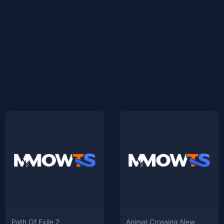
Path Of Exile 2
Animal Crossing New