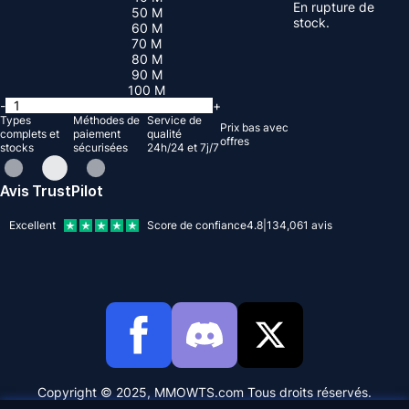
En rupture de
50 M
stock.
60 M
70 M
80 M
90 M
100 M
-
+
Types
Méthodes de
Service de
Prix ​​bas avec
complets et
paiement
qualité
offres
stocks
sécurisées
24h/24 et 7j/7
Avis TrustPilot
Excellent
Score de confiance
4.8
|
134,061
avis
Copyright © 2025, MMOWTS.com Tous droits réservés.