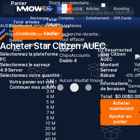
Panier
Stock excédentaire :
Tous les jeux
Devise
Articles
Boosting
USD
$
Recharger
Comptes
Entraînement
Gift Cards
Total:
Total
articles
Rabais: -
AUEC
Ships and Vehicles
Sell To Us
News
Pays/Région :
United States
Langue:
Continuer
Vérifier
Recherche récente :
Maison
>
Star Citizen
>
AUEC
English
Deutsch
Français
Español
Tout effacer
Devise:
Acheter Star Citizen AUEC
Recherches populaires :
USD
EUR
GBP
CAD
AUD
GOP 3
D2 Resurrected
Sélectionnez la plateforme
Star Citizen
Chips
Accounts
Items
PC
AUEC
Diablo 4
Sélectionnez le serveur
Montant
1
M
4.9 Server
Serveur
PC
Sélectionnez votre quantité :
Rabais
-
0
% off
Aucun résultat trouvé
1 M
In
Votre panier est vide !
Informations
2 M
Game
Continuer mes achats
de livraison
3 M
Mail
4 M
Total:
$
0.00
$
0.00
5 M
Acheter
6 M
maintenant
7 M
Ajouter au
8 M
panier
10 M
20 M
30 M
40 M