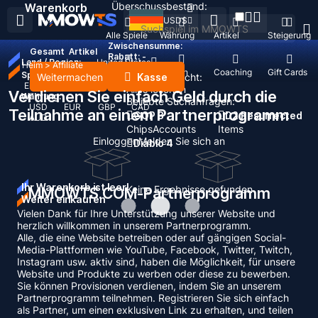
Überschussbestand:
Warenkorb
USD
$
Alle Spiele
Währung
Artikel
Steigerung
Zwischensumme:
Gesamt
Artikel
Rabatt: -
Land / Region:
United States
Heim
>
Affiliate
Nachfüllen
Konten
Coaching
Gift Cards
Sprache:
Weitermachen
Kasse
Zuletzt gesucht:
English
Deutsch
Français
Español
Alles löschen
Verdienen Sie einfach Geld durch die
Währung:
Beliebte Suchanfragen:
USD
EUR
GBP
CAD
Teilnahme an einem Partnerprogramm
GOP 3
D2 Resurrected
AUD
Chips
Accounts
Items
Einloggen
Melden Sie sich an
Diablo 4
Ihr Warenkorb ist leer!
Keine Ergebnisse gefunden
MMOWTS.COM-Partnerprogramm
Weiter einkaufen
Vielen Dank für Ihre Unterstützung unserer Website und
herzlich willkommen in unserem Partnerprogramm.
Alle, die eine Website betreiben oder auf gängigen Social-
Media-Plattformen wie YouTube, Facebook, Twitter, Twitch,
Instagram usw. aktiv sind, haben die Möglichkeit, für unsere
Website und Produkte zu werben oder diese zu bewerben.
Sie können Provisionen verdienen, indem Sie an unserem
Partnerprogramm teilnehmen. Registrieren Sie sich einfach
als Partner, um einen exklusiven Link zu erhalten, und teilen