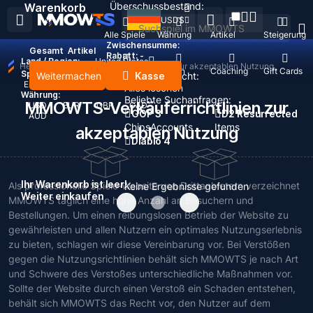
Überschussbestand:
Warenkorb
USD
$
Alle Spiele
Währung
Artikel
Steigerung
Zwischensumme:
Gesamt
Artikel
Rabatt: -
Land / Region:
United States
Heim
>
MMOWTS-Verkäuferrichtlinien zur akzeptablen Nutzung
Nachfüllen
Konten
Coaching
Gift Cards
Sprache:
Weitermachen
Kasse
Zuletzt gesucht:
English
Deutsch
Français
Español
Alles löschen
Währung:
Beliebte Suchanfragen:
MMOWTS-Verkäuferrichtlinien zur
USD
EUR
GBP
CAD
GOP 3
D2 Resurrected
AUD
Chips
Accounts
Items
akzeptablen Nutzung
Diablo 4
Ihr Warenkorb ist leer!
Als professionelle Spiele-Website von Drittanbietern verzeichnet
Keine Ergebnisse gefunden
Weiter einkaufen
MMOWTS täglich eine hohe Anzahl an Besuchern und
Bestellungen. Um einen reibungslosen Betrieb der Website zu
gewährleisten und allen Nutzern ein optimales Nutzungserlebnis
zu bieten, schlagen wir diese Vereinbarung vor. Bei Verstößen
gegen die Nutzungsrichtlinien behält sich MMOWTS je nach Art
und Schwere des Verstoßes unterschiedliche Maßnahmen vor.
Sollte der Website durch einen Verstoß ein Schaden entstehen,
behält sich MMOWTS das Recht vor, den Nutzer auf dem