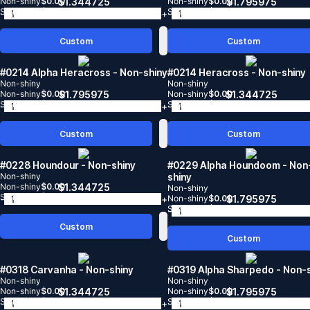
Non-shiny
$
0.00
$
1.344725
Non-shiny
$
0.00
$
1.795975
Shiny
$
0.00
Shiny
$
0.00
-
+
-
Custom
Custom
#0214 Alpha Heracross
- Non-shiny
#0214 Heracross
- Non-shiny
Non-shiny
Non-shiny
Non-shiny
$
0.00
$
1.795975
Non-shiny
$
0.00
$
1.344725
Shiny
$
0.00
Shiny
$
0.00
-
+
-
Custom
Custom
#0228 Houndour
- Non-shiny
#0229 Alpha Houndoom
- Non
Non-shiny
shiny
Non-shiny
$
0.00
$
1.344725
Non-shiny
Shiny
$
0.00
-
+
Non-shiny
$
0.00
$
1.795975
Shiny
$
0.00
-
Custom
Custom
#0318 Carvanha
- Non-shiny
#0319 Alpha Sharpedo
- Non-
Non-shiny
Non-shiny
Non-shiny
$
0.00
$
1.344725
Non-shiny
$
0.00
$
1.795975
Shiny
$
0.00
Shiny
$
0.00
-
+
-