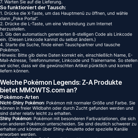
7. Warten Sie auf die Lieferung.
So funktioniert der Tausch:
1. Drücke die X-Taste, um das Hauptmenü zu öffnen, und wähle
dann „Poke Portal“.
2. Drücke die L-Taste, um eine Verbindung zum Internet
herzustellen.
3. Gib den automatisch generierten 8-stelligen Code als Linkcode
ein. (Diesen Linkcode kannst du selbst ändern.)
4. Starte die Suche, finde einen Tauschpartner und tausche
Pokémon.
Hinweis: Bitte gib deine Daten korrekt ein, einschließlich Name, E-
Mail-Adresse, Telefonnummer, Linkcode und Trainername. So stellen
wir sicher, dass wir die gewünschten Artikel pünktlich und korrekt
liefern können.
Welche Pokémon Legends: Z-A Produkte
bietet MMOWTS.com an?
Pokémon-Arten
Nicht-Shiny Pokémon
: Pokémon mit normaler Größe und Farbe. Sie
können in freier Wildbahn oder durch Zucht gefunden werden und
sind daher relativ leicht zu erhalten.
Shiny Pokémon
: Pokémon mit besonderen Farbvariationen, die sich
von anderen Pokémon unterscheiden. Sie sind deutlich schwerer zu
erhalten und können über Shiny-Amulette oder spezielle Kanäle
erworben werden.