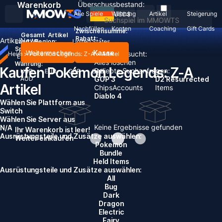
Warenkorb
Überschussbestand:
Alle Spiele
Währung
Artikel
Steigerung
USD
$
Nachfüllen
Konten
Coaching
Gift Cards
Zwischensumme:
Gesamt
Artikel
Rabatt: -
Artikel
News
Land / Region:
United States
Sprache:
Weitermachen
Kasse
Zuletzt gesucht:
Heim
>
Pokémon Legends: Z-A
>
Artikel
English
Deutsch
Français
Español
Alles löschen
Währung:
Kaufen Pokémon Legends: Z-A
Beliebte Suchanfragen:
USD
EUR
GBP
CAD
AUD
GOP 3
D2 Resurrected
Artikel
Chips
Accounts
Items
Diablo 4
Wählen Sie Plattform aus
Switch
Wählen Sie Server aus
Keine Ergebnisse gefunden
N/A
Ihr Warenkorb ist leer!
Ausrüstungsteile und Zusätze auswählen:
Weiter einkaufen
Pokemon
Bundle
Held Items
Ausrüstungsteile und Zusätze auswählen:
All
Bug
Dark
Dragon
Electric
Fairy