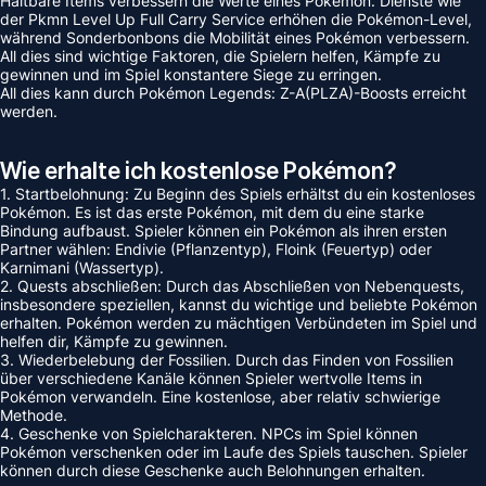
Haltbare Items verbessern die Werte eines Pokémon. Dienste wie
der Pkmn Level Up Full Carry Service erhöhen die Pokémon-Level,
während Sonderbonbons die Mobilität eines Pokémon verbessern.
All dies sind wichtige Faktoren, die Spielern helfen, Kämpfe zu
gewinnen und im Spiel konstantere Siege zu erringen.
All dies kann durch Pokémon Legends: Z-A(PLZA)-Boosts erreicht
werden.
Wie erhalte ich kostenlose Pokémon?
1. Startbelohnung: Zu Beginn des Spiels erhältst du ein kostenloses
Pokémon. Es ist das erste Pokémon, mit dem du eine starke
Bindung aufbaust. Spieler können ein Pokémon als ihren ersten
Partner wählen: Endivie (Pflanzentyp), Floink (Feuertyp) oder
Karnimani (Wassertyp).
2. Quests abschließen: Durch das Abschließen von Nebenquests,
insbesondere speziellen, kannst du wichtige und beliebte Pokémon
erhalten. Pokémon werden zu mächtigen Verbündeten im Spiel und
helfen dir, Kämpfe zu gewinnen.
3. Wiederbelebung der Fossilien. Durch das Finden von Fossilien
über verschiedene Kanäle können Spieler wertvolle Items in
Pokémon verwandeln. Eine kostenlose, aber relativ schwierige
Methode.
4. Geschenke von Spielcharakteren. NPCs im Spiel können
Pokémon verschenken oder im Laufe des Spiels tauschen. Spieler
können durch diese Geschenke auch Belohnungen erhalten.