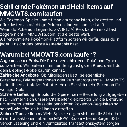
Schillernde Pokémon und Held-Items auf
MMOWTS.com kaufen
Als Pokémon-Spieler kommt man am schnellsten, direktesten und
effektivsten an mächtige Pokémon, indem man sie kauft.
Wenn du Pokémon Legends: Z-A (PLZA) Pets kaufen möchtest,
zögere nicht – MMOWTS.com ist die beste Wahl.
Als renommierte Pokémon-Plattform sorgen wir dafür, dass du in
jeder Hinsicht das beste Kauferlebnis hast.
Warum bei MMOWTS.com kaufen?
Angemessener Preis
: Die Preise verschiedener Pokémon-Typen
schwanken. Wir bieten dir immer den günstigsten Preis, damit du
dein Lieblings-Poké kaufen kannst.
Zahlreiche Angebote
: Ob Mitgliederrabatt, gelegentliche
Gutscheine, Feiertagsaktionen oder Partnerprogramme – MMOWTS
bietet Ihnen attraktive Rabatte. Holen Sie sich mehr Pokémon für
weniger Geld!
Schnelle Lieferung
: Sobald der Spieler seine Bestellung aufgegeben
hat, kümmern sich unsere Mitarbeiter gleichzeitig um die Lieferung,
um sicherzustellen, dass die benötigten Pokémon-Requisiten so
schnell wie möglich bei Ihnen eintreffen.
Sichere Transaktionen
: Viele Spieler sorgen sich um die Sicherheit
ihrer Transaktionen, aber bei MMOWTS.com – keine Sorge! SSL-
Verschlüsselung und ein verifiziertes Transaktionssystem sorgen