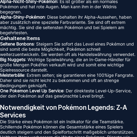
Alpha-Nicht-Shiny-Pokémon
: Es ist größer als ein normales
Pokémon und hat rote Augen. Man kann ihm in der Wildnis
begegnen.
Alpha-Shiny-Pokémon
: Diese behalten ihr Alpha-Aussehen, haben
aber zusätzlich eine spezielle Farbvariante. Sie sind oft extrem
mächtig. Sie sind die seltensten Pokémon und bei Spielern am
begehrtesten.
Gehaltene Items
Seltene Bonbons
: Steigern Sie sofort das Level eines Pokémon und
sind somit die beste Möglichkeit, Pokémon schnell
weiterzuentwickeln. Sie werden oft als Handelswährung verwendet.
Big Nuggets
: Wichtige Spielwährung, die an In-Game-Händler für
große Mengen PokéYen verkauft wird und somit eine wichtige
Spielressource darstellt.
Meisterbälle
: Extrem selten; sie garantieren eine 100%ige Fangrate.
Daher sind sie nicht leicht zu bekommen und oft an strenge
Bedingungen geknüpft.
One Pokemon Level Up Service
: Der direkteste Level-Up-Service,
der dein Pokémon auf das gewünschte Level bringt.
Notwendigkeit von Pokémon Legends: Z-A
Services
Die Stärke eines Pokémon ist ein Indikator für die Teamstärke.
Schillernde Pokémon können die Gesamtstärke eines Spielers
deutlich steigern und den Spielfortschritt maßgeblich unterstützen.