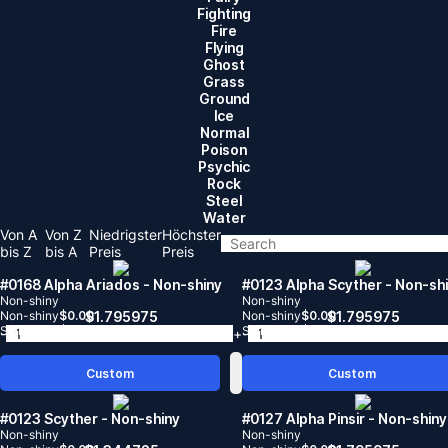
Fighting
Fire
Flying
Ghost
Grass
Ground
lce
Normal
Poison
Psychic
Rock
Steel
Water
Von A
Von Z
Niedrigster
Höchster
bis Z
bis A
Preis
Preis
#0168 Alpha Ariados
- Non-shiny
#0123 Alpha Scyther
- Non-sh
Non-shiny
Non-shiny
Non-shiny
$
0.00
$
1.795975
Non-shiny
$
0.00
$
1.795975
Shiny
$
0.00
Shiny
$
0.00
-
+
-
Custom
Custom
#0123 Scyther
- Non-shiny
#0127 Alpha Pinsir
- Non-shiny
Non-shiny
Non-shiny