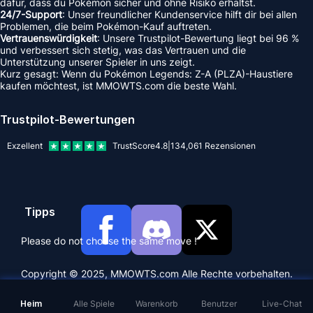
dafür, dass du Pokémon sicher und ohne Risiko erhältst.
24/7-Support
: Unser freundlicher Kundenservice hilft dir bei allen
Problemen, die beim Pokémon-Kauf auftreten.
Vertrauenswürdigkeit
: Unsere Trustpilot-Bewertung liegt bei 96 %
und verbessert sich stetig, was das Vertrauen und die
Unterstützung unserer Spieler in uns zeigt.
Kurz gesagt: Wenn du Pokémon Legends: Z-A (PLZA)-Haustiere
kaufen möchtest, ist MMOWTS.com die beste Wahl.
Trustpilot-Bewertungen
Exzellent
TrustScore
4.8
|
134,061
Rezensionen
Tipps
Please do not choose the same move !
Copyright © 2025, MMOWTS.com Alle Rechte vorbehalten.
Heim
Alle Spiele
Warenkorb
Benutzer
Live-Chat