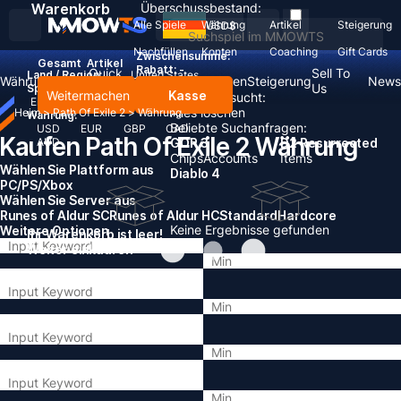
Warenkorb
Überschussbestand:
Alle Spiele
Währung
Artikel
Steigerung
USD
$
Nachfüllen
Konten
Coaching
Gift Cards
Zwischensumme:
Gesamt
Artikel
Rabatt: -
Quick
Sell To
Land / Region:
United States
Währung
Artikel
Coaching
Konten
Steigerung
News
Gold
Us
Sprache:
Weitermachen
Kasse
Zuletzt gesucht:
English
Deutsch
Français
Español
Alles löschen
Heim
>
Path Of Exile 2
>
Währung
Währung:
Beliebte Suchanfragen:
USD
EUR
GBP
CAD
Kaufen Path Of Exile 2 Währung
AUD
GOP 3
D2 Resurrected
Chips
Accounts
Items
Wählen Sie Plattform aus
Diablo 4
PC/PS/Xbox
Wählen Sie Server aus
Runes of Aldur SC
Runes of Aldur HC
Standard
Hardcore
Keine Ergebnisse gefunden
Weitere Optionen
Ihr Warenkorb ist leer!
Weiter einkaufen