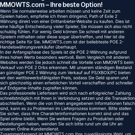
MMOWTS.com – Ihre beste Option!
Wenn Sie normalerweise arbeiten müssen und keine Zeit zum
Spielen haben, empfehle ich Ihnen dringend, Path of Exile 2
Währung direkt von einer Drittanbieter-Website zu kaufen. Dies ist
eine häufige Entscheidung vieler Spieler, Sie müssen sich also nicht
schuldig fühlen. Für wenig Geld können Sie schnell mit anderen
Spielern mithalten oder diese sogar übertreffen, und hier ist die
richtige Seite für Sie. MMOWTS.com ist der beliebteste POE 2-
Handelswährungsverkäufer überhaupt.
In der Anfangsphase des Spiels ist die POE 2-Währung aufgrund
ihres hohen Werts besonders wertvoll. Beim Vergleich mit anderen
Websites werden Sie jedoch schnell die Vorteile von MMOWTS beim
Verkauf von POE 2 Orbs erkennen. Mit unserem ständigen Bestand
an günstiger POE 2 Währung zum Verkauf auf PS/XBOX/PC bieten
wir den wettbewerbsfähigsten Preis, sodass Sie Geld sparen und
sich gleichzeitig einen erheblichen Vorteil verschaffen und schneller
auf Endgame-Inhalte zugreifen können.
Das professionelle Lieferteam wird sich nach erfolgreicher Zahlung
schnellstmöglich mit Ihnen in Verbindung setzen und die Transaktion
abschließen. Wenn die von Ihnen angegebenen Informationen falsch
sind, kann es zu Problemen im Lieferprozess kommen. Bitte stellen
Sie sicher, dass Ihre Charakterinformationen korrekt sind und das
Spiel online bleibt. Wenn Sie weitere Fragen zu Produkten oder
Bestellungen haben, wenden Sie sich bitte rund um die Uhr an
unseren Online-Kundendienst.
Zusammenfassend ist MMOWTS.com Ihre zuverlässigste Wahl, um