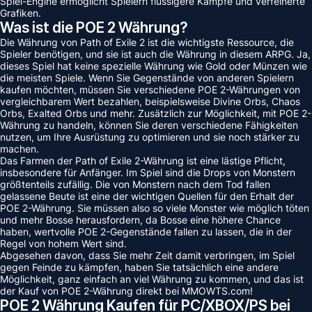
Spiel-Engine ermöglicht Spielern flüssigere Kämpfe und verfeinerte
Grafiken.
Was ist die POE 2 Währung?
Die Währung von Path of Exile 2 ist die wichtigste Ressource, die
Spieler benötigen, und sie ist auch die Währung in diesem ARPG. Ja,
dieses Spiel hat keine spezielle Währung wie Gold oder Münzen wie
die meisten Spiele. Wenn Sie Gegenstände von anderen Spielern
kaufen möchten, müssen Sie verschiedene POE 2-Währungen von
vergleichbarem Wert bezahlen, beispielsweise Divine Orbs, Chaos
Orbs, Exalted Orbs und mehr. Zusätzlich zur Möglichkeit, mit POE 2-
Währung zu handeln, können Sie deren verschiedene Fähigkeiten
nutzen, um Ihre Ausrüstung zu optimieren und sie noch stärker zu
machen.
Das Farmen der Path of Exile 2-Währung ist eine lästige Pflicht,
insbesondere für Anfänger. Im Spiel sind die Drops von Monstern
größtenteils zufällig. Die von Monstern nach dem Tod fallen
gelassene Beute ist eine der wichtigen Quellen für den Erhalt der
POE 2-Währung. Sie müssen also so viele Monster wie möglich töten
und mehr Bosse herausfordern, da Bosse eine höhere Chance
haben, wertvolle POE 2-Gegenstände fallen zu lassen, die in der
Regel von hohem Wert sind.
Abgesehen davon, dass Sie mehr Zeit damit verbringen, im Spiel
gegen Feinde zu kämpfen, haben Sie tatsächlich eine andere
Möglichkeit, ganz einfach an viel Währung zu kommen, und das ist
der Kauf von POE 2-Währung direkt bei MMOWTS.com!
POE 2 Währung Kaufen für PC/XBOX/PS bei