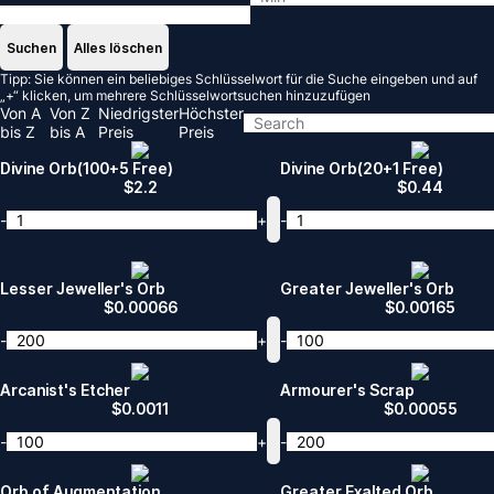
Suchen
Alles löschen
Tipp: Sie können ein beliebiges Schlüsselwort für die Suche eingeben und auf
„+“ klicken, um mehrere Schlüsselwortsuchen hinzuzufügen
Von A
Von Z
Niedrigster
Höchster
bis Z
bis A
Preis
Preis
Divine Orb(100+5 Free)
Divine Orb(20+1 Free)
$
2.2
$
0.44
-
+
-
Lesser Jeweller's Orb
Greater Jeweller's Orb
$
0.00066
$
0.00165
-
+
-
Arcanist's Etcher
Armourer's Scrap
$
0.0011
$
0.00055
-
+
-
Orb of Augmentation
Greater Exalted Orb