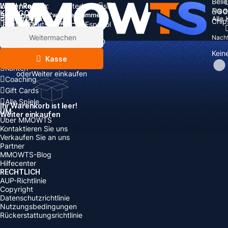
Beli
Land / Region:
Warenkorb
United States
Alle 
GO
KATEGORIEN
Sprache:
Zwischensumme:
Alle
Gesamt
Artikel
Chip
Währung
Rabatt: -
English
Deutsch
Français
Español
Währung:
Artikel
Weitermachen
Nachf
USD
EUR
GBP
CAD
Steigerung
AUD
Kein
Nachfüllen
Kasse
Konten
oder
Weiter einkaufen
Coaching
Gift Cards
Alle Spiele
Ihr Warenkorb ist leer!
UM
Weiter einkaufen
Über MMOWTS
Kontaktieren Sie uns
Verkaufen Sie an uns
Partner
MMOWTS-Blog
Hilfecenter
RECHTLICH
AUP-Richtlinie
Copyright
Datenschutzrichtlinie
Nutzungsbedingungen
Rückerstattungsrichtlinie