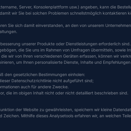
ktername, Server, Konsolenplattform usw.) angeben, kann die Bestell
damit wir Sie bei solchen Problemen schnellstmöglich kontaktieren 
klären Sie sich damit einverstanden, an den von unserem Unternehm
altungen.
rbesserung unserer Produkte oder Dienstleistungen erforderlich sind
bögen, die Sie uns im Rahmen von Umfragen übermitteln, sowie Info
ie wir von Ihren verschiedenen Geräten erfassen, können wir verknü
ieren, um Ihnen personalisierte Dienste, Inhalte und Empfehlungen 
äß den gesetzlichen Bestimmungen einholen:
eser Datenschutzrichtlinie nicht aufgeführt sind;
ormationen auch für andere Zwecke.
 die im obigen Inhalt nicht oder nicht detailliert beschrieben sind.
unktion der Website zu gewährleisten, speichern wir kleine Datendat
eichen. Mithilfe dieses Analysetools erfahren wir, an welchen Teile