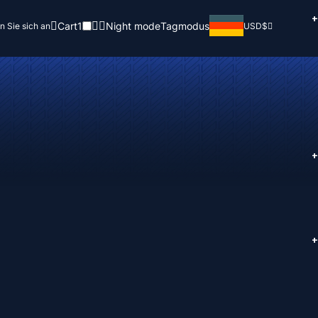
+
Cart
1
Night mode
Tagmodus
n Sie sich an
USD
$
+
+