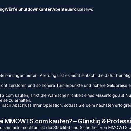
ung
Würfel
Shutdown
Konten
Abenteuerclub
News
Belohnungen bieten. Allerdings ist es nicht einfach, die dafür benöti
ht zerstören und so höhere Turnierpunkte und höhere Geldpreise erh
 kaufen, sinkt die Wahrscheinlichkeit eines Misserfolgs auf Null, d
ise zu erhalten.
tig nach Abschluss Ihrer Operation, sodass Sie beim nächsten erfol
i MMOWTS.com kaufen? – Günstig & Professi
Go sammeln möchten, ist die Stabilität und Sicherheit von MMOWTS