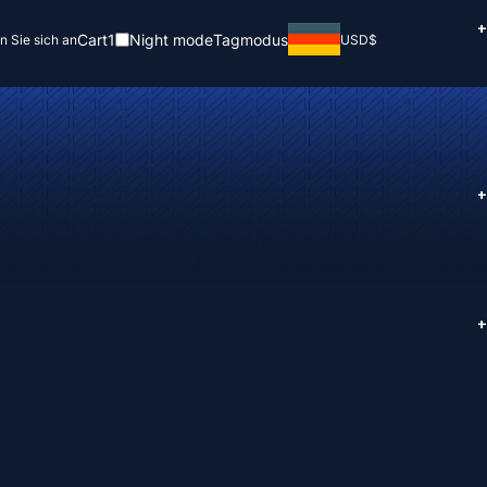
+
Cart
1
Night mode
Tagmodus
n Sie sich an
USD
$
+
+