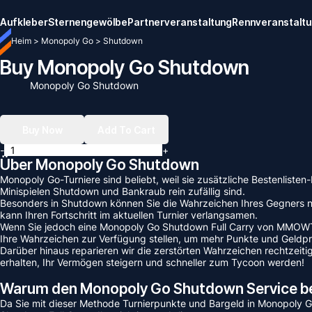
Aufkleber
Sternengewölbe
Partnerveranstaltung
Rennveranstalt
Heim
>
Monopoly Go
>
Shutdown
Buy Monopoly Go Shutdown
Monopoly Go Shutdown
Buy Now
Add To Cart
-
+
Über Monopoly Go Shutdown
Monopoly Go-Turniere sind beliebt, weil sie zusätzliche Bestenlisten-
Minispielen Shutdown und Bankraub rein zufällig sind.
Besonders in Shutdown können Sie die Wahrzeichen Ihres Gegners nic
kann Ihren Fortschritt im aktuellen Turnier verlangsamen.
Wenn Sie jedoch eine Monopoly Go Shutdown Full Carry von MMOWTS.com
Ihre Wahrzeichen zur Verfügung stellen, um mehr Punkte und Geldpre
Darüber hinaus reparieren wir die zerstörten Wahrzeichen rechtzei
erhalten, Ihr Vermögen steigern und schneller zum Tycoon werden!
Warum den Monopoly Go Shutdown Service be
Da Sie mit dieser Methode Turnierpunkte und Bargeld in Monopoly 