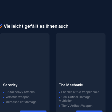
Vielleicht gefällt es Ihnen auch
Serenity
The Mechanic
Brutal heavy attacks
Enables a true trapper build
Versatile weapon
1.30 Critical Damage
Multiplier
Increased crit damage
Tier V Artifact Weapon