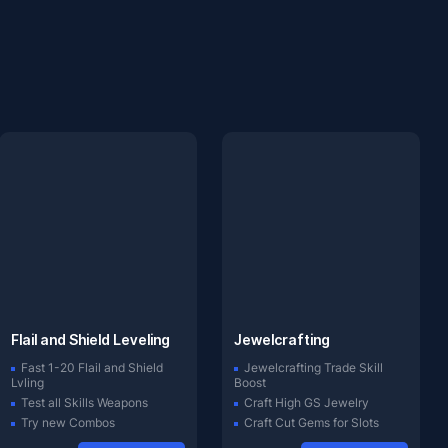
Flail and Shield Leveling
Jewelcrafting
Fast 1-20 Flail and Shield
Jewelcrafting Trade Skill
Lvling
Boost
Test all Skills Weapons
Craft High GS Jewelry
Try new Combos
Craft Cut Gems for Slots