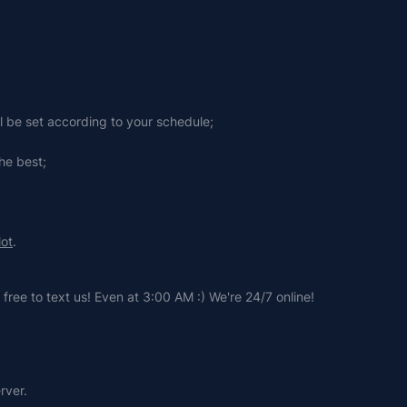
ll be set according to your schedule;
he best;
lot
.
free to text us! Even at 3:00 AM :) We're 24/7 online!
rver.