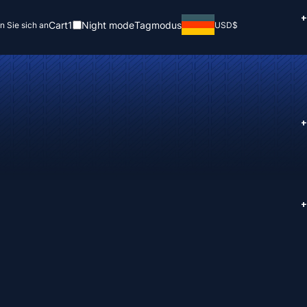
+
Cart
1
Night mode
Tagmodus
n Sie sich an
USD
$
+
+