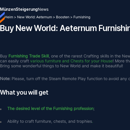
Münzen
Steigerung
News
Heim
>
New World: Aeternum
>
Boosten
>
Furnishing
Buy New World: Aeternum Furnishi
Buy 
Furnishing Trade Skill
, one of the rarest Crafting skills in the N
can easily craft 
various furniture and Chests for your House
! More th
Bring some wonderful things to New World and make it beautiful!
Note: 
Please, turn off the Steam Remote Play function to avoid any di
What you will get
The desired level of the Furnishing profession
;
Ability to craft furniture, chests, and trophies
.