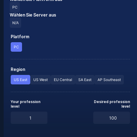
PC
Wählen Sie Server aus
N/A
Platform
PC
Region
US East
US West
EU Central
SA East
AP Southeast
Your profession
Desired profession
level
level