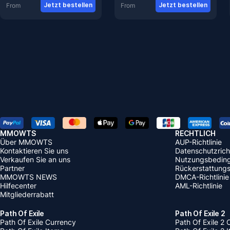
Jetzt bestellen
Jetzt bestellen
From
From
MMOWTS
RECHTLICH
Über MMOWTS
AUP-Richtlinie
Kontaktieren Sie uns
Datenschutzricht
Verkaufen Sie an uns
Nutzungsbedin
Partner
Rückerstattungsr
MMOWTS NEWS
DMCA-Richtlinie
Hilfecenter
AML-Richtlinie
Mitgliederrabatt
Path Of Exile
Path Of Exile 2
Path Of Exile Currency
Path Of Exile 2 