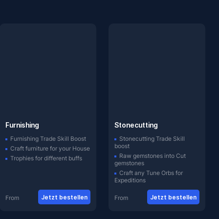
Furnishing
Stonecutting
Furnishing Trade Skill Boost
Stonecutting Trade Skill
boost
Craft furniture for your House
Raw gemstones into Cut
Trophies for different buffs
gemstones
Craft any Tune Orbs for
Expeditions
Jetzt bestellen
Jetzt bestellen
From
From