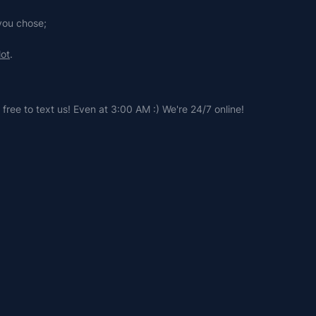
 you chose;
lot
.
free to text us! Even at 3:00 AM :) We're 24/7 online!