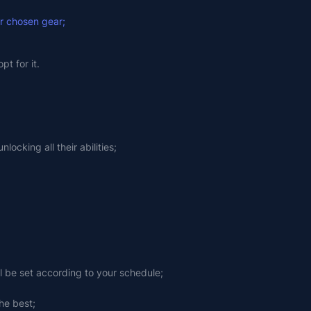
ur chosen gear;
t for it.
ocking all their abilities;
ll be set according to your schedule;
he best;