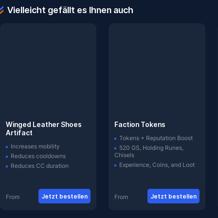
Vielleicht gefällt es Ihnen auch
Winged Leather Shoes
Faction Tokens
Artifact
Tokens + Reputation Boost
Increases mobility
520 GS, Holding Runes,
Chisels
Reduces cooldowns
Experience, Coins, and Loot
Reduces CC duration
Jetzt bestellen
Jetzt bestellen
From
From