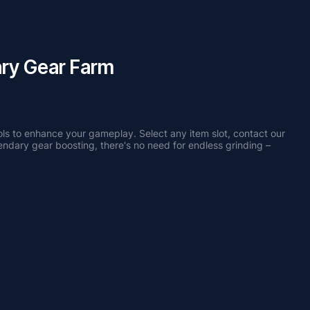
ry Gear Farm
ols to enhance your gameplay. Select any item slot, contact our 
managers, and specify the stats and perks you desire. With our Legendary gear boosting, there's no need for endless grinding – 