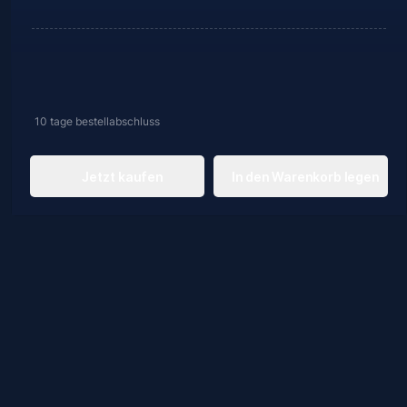
10 tage
bestellabschluss
Jetzt kaufen
In den Warenkorb legen