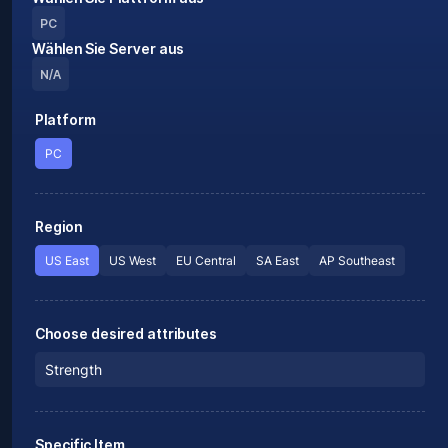
PC
Wählen Sie Server aus
N/A
Platform
PC
Region
US East
US West
EU Central
SA East
AP Southeast
Choose desired attributes
Strength
Specific Item