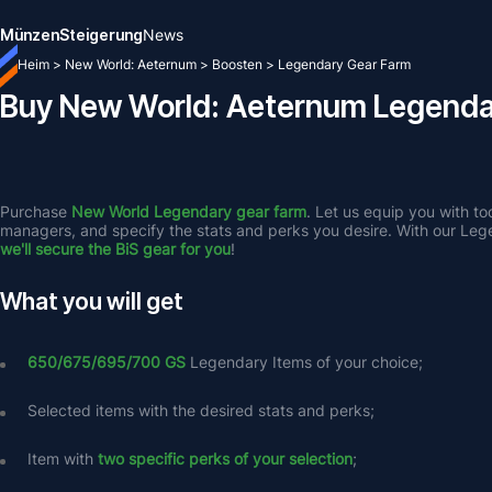
Münzen
Steigerung
News
Heim
>
New World: Aeternum
>
Boosten
>
Legendary Gear Farm
Buy New World: Aeternum Legenda
Purchase 
New World Legendary gear farm
. Let us equip you with to
we'll secure the BiS gear for you
!
What you will get
650/675/695/700 GS 
Legendary Items of your choice;
Selected items with the desired stats and perks;
Item with 
two specific perks of your selection
;