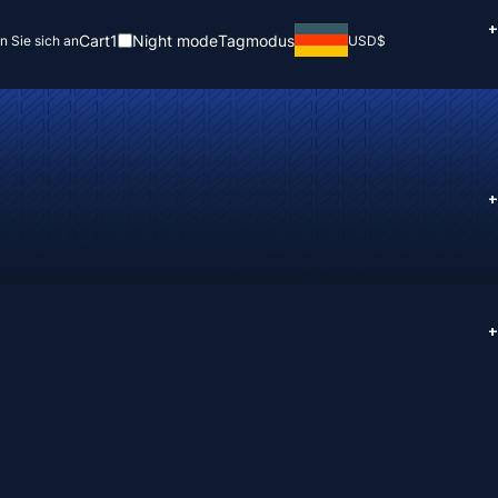
+
Cart
1
Night mode
Tagmodus
n Sie sich an
USD
$
+
+