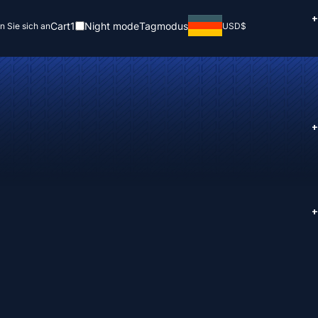
+
Cart
1
Night mode
Tagmodus
n Sie sich an
USD
$
+
+