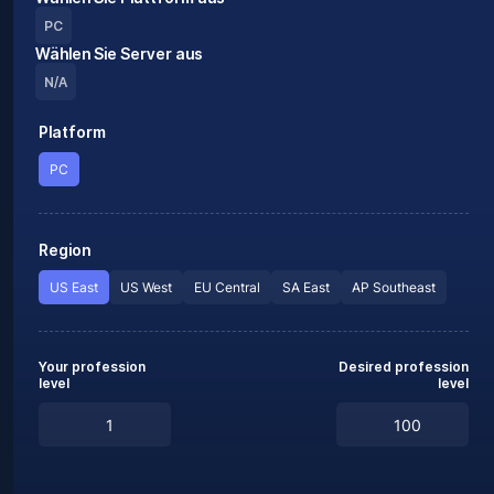
PC
Wählen Sie Server aus
N/A
Platform
PC
Region
US East
US West
EU Central
SA East
AP Southeast
Your profession
Desired profession
level
level