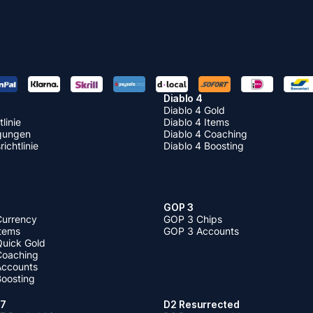
Diablo 4
Diablo 4 Gold
linie
Diablo 4 Items
gungen
Diablo 4 Coaching
ichtlinie
Diablo 4 Boosting
GOP 3
Currency
GOP 3 Chips
Items
GOP 3 Accounts
Quick Gold
 Coaching
 Accounts
Boosting
 7
D2 Resurrected