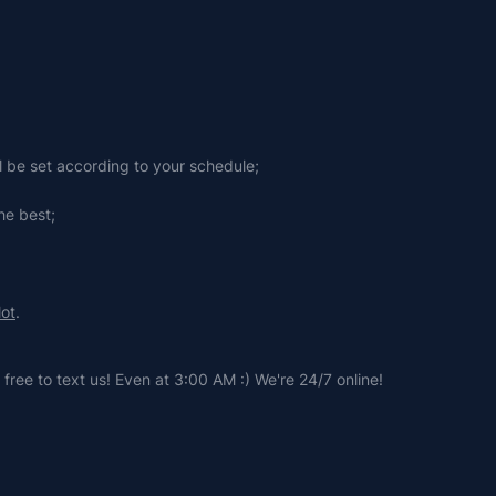
ll be set according to your schedule;
he best;
lot
.
free to text us! Even at 3:00 AM :) We're 24/7 online!