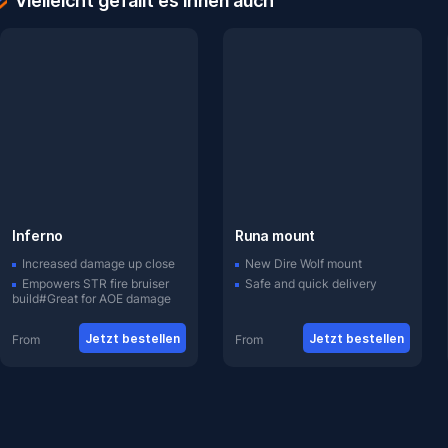
Vielleicht gefällt es Ihnen auch
Inferno
Runa mount
Increased damage up close
New Dire Wolf mount
Empowers STR fire bruiser
Safe and quick delivery
build#Great for AOE damage
Jetzt bestellen
Jetzt bestellen
From
From