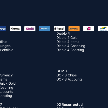
Diablo 4
Diablo 4 Gold
linie
Diablo 4 Items
gungen
Diablo 4 Coaching
ichtlinie
Diablo 4 Boosting
GOP 3
Currency
GOP 3 Chips
Items
GOP 3 Accounts
Quick Gold
 Coaching
 Accounts
Boosting
 7
D2 Resurrected