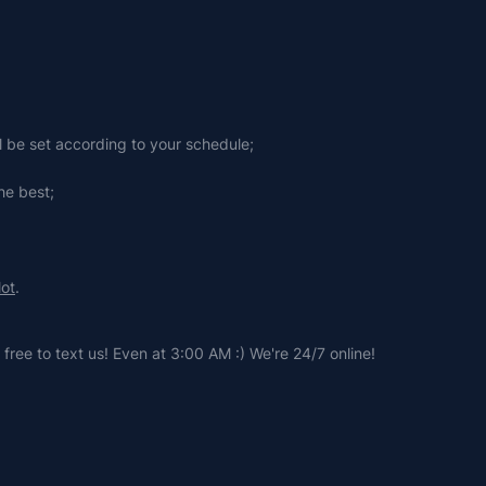
ll be set according to your schedule;
he best;
lot
.
free to text us! Even at 3:00 AM :) We're 24/7 online!