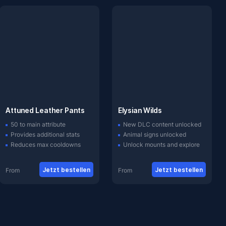
Attuned Leather Pants
Elysian Wilds
50 to main attribute
New DLC content unlocked
Provides additional stats
Animal signs unlocked
Reduces max cooldowns
Unlock mounts and explore
Jetzt bestellen
Jetzt bestellen
From
From