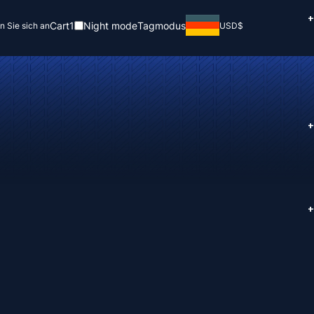
+
Cart
1
Night mode
Tagmodus
n Sie sich an
USD
$
+
+