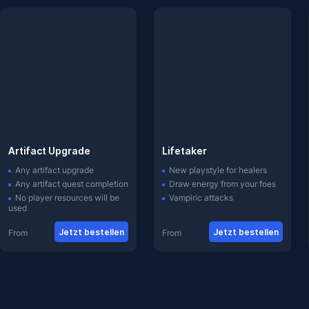
Artifact Upgrade
Lifetaker
Any artifact upgrade
New playstyle for healers
Any artifact quest completion
Draw energy from your foes
No player resources will be
Vampiric attacks
used
Jetzt bestellen
Jetzt bestellen
From
From