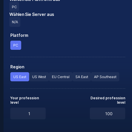
PC
Wählen Sie Server aus
N/A
Platform
PC
Region
US East
US West
EU Central
SA East
AP Southeast
Your profession
Desired profession
level
level