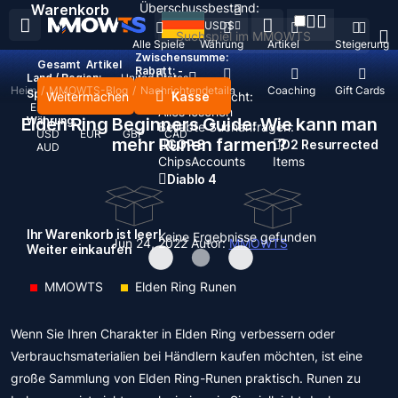
Überschussbestand:
Warenkorb
USD
$
Alle Spiele
Währung
Artikel
Steigerung
Zwischensumme:
Gesamt
Artikel
Rabatt: -
Land / Region:
United States
Heim
/
MMOWTS-Blog
Nachfüllen
/
Nachrichtendetails
Konten
Coaching
Gift Cards
Sprache:
Weitermachen
Kasse
Zuletzt gesucht:
English
Deutsch
Français
Español
Alles löschen
Elden Ring Beginners Guide: Wie kann man
Währung:
Beliebte Suchanfragen:
USD
EUR
GBP
CAD
mehr Runen farmen?
GOP 3
D2 Resurrected
AUD
Chips
Accounts
Items
Diablo 4
Ihr Warenkorb ist leer!
Keine Ergebnisse gefunden
Jun 24, 2022
Autor:
MMOWTS
Weiter einkaufen
MMOWTS
Elden Ring Runen
Wenn Sie Ihren Charakter in Elden Ring verbessern oder
Verbrauchsmaterialien bei Händlern kaufen möchten, ist eine
große Sammlung von Elden Ring-Runen praktisch. Runen zu