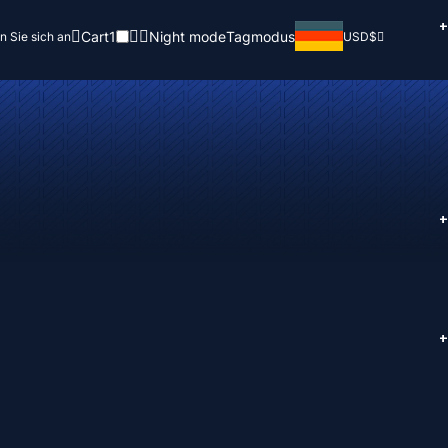
+
Cart
1
Night mode
Tagmodus
n Sie sich an
USD
$
+
+