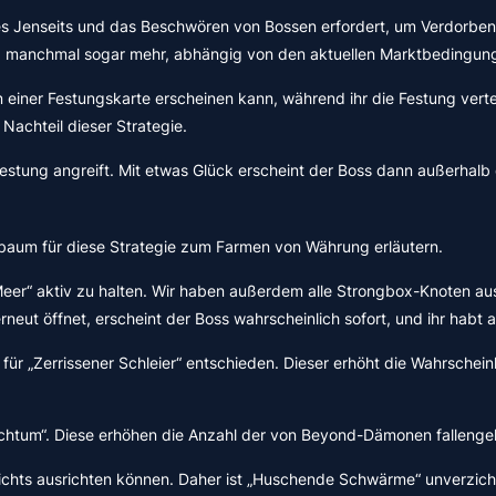
s Jenseits und das Beschwören von Bossen erfordert, um Verdorbene
t, manchmal sogar mehr, abhängig von den aktuellen Marktbedingun
 einer Festungskarte erscheinen kann, während ihr die Festung verte
 Nachteil dieser Strategie.
Festung angreift. Mit etwas Glück erscheint der Boss dann außerhalb
nbaum für diese Strategie zum Farmen von Währung erläutern.
 Meer“ aktiv zu halten. Wir haben außerdem alle Strongbox-Knoten 
neut öffnet, erscheint der Boss wahrscheinlich sofort, und ihr habt
für „Zerrissener Schleier“ entschieden. Dieser erhöht die Wahrschei
eichtum“. Diese erhöhen die Anzahl der von Beyond-Dämonen falleng
ichts ausrichten können. Daher ist „Huschende Schwärme“ unverzicht