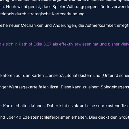
Noch wichtiger ist, dass Spieler Währungsgegenstände verwenden kö
erlebnis durch strategische Kartenerkundung.
Reihe neuer Mechaniken und Änderungen, die Aufmerksamkeit erregt
e sich in Path of Exile 3.27 als effektiv erwiesen hat und bisher vie
fikatoren auf den Karten „Jenseits“, „Schatzkisten“ und „Unterirdisc
ger-Wahrsagekarte fallen lässt. Diese kann zu einem Spiegelgegensta
Karte erhalten können. Daher ist dies aktuell eine sehr kosteneffizi
nd über 40 Edelsteinschleiferprismen erhalten. Dies deckt den Großt