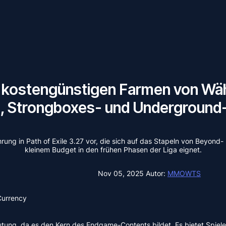
um kostengünstigen Farmen von W
-, Strongboxes- und Underground
hrung in Path of Exile 3.27 vor, die sich auf das Stapeln von Beyond
kleinem Budget in den frühen Phasen der Liga eignet.
Nov 05, 2025
Autor:
MMOWTS
urrency
utung, da es den Kern des Endgame-Contents bildet. Es bietet Spiel