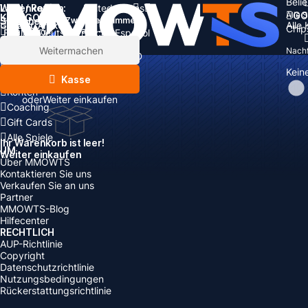
Beli
Land / Region:
Warenkorb
United States
Alle 
GO
KATEGORIEN
Sprache:
Zwischensumme:
Alle
Gesamt
Artikel
Chip
Währung
Rabatt: -
English
Deutsch
Français
Español
Währung:
Artikel
Weitermachen
Nachf
USD
EUR
GBP
CAD
Steigerung
AUD
Kein
Nachfüllen
Kasse
Konten
oder
Weiter einkaufen
Coaching
Gift Cards
Alle Spiele
Ihr Warenkorb ist leer!
UM
Weiter einkaufen
Über MMOWTS
Kontaktieren Sie uns
Verkaufen Sie an uns
Partner
MMOWTS-Blog
Hilfecenter
RECHTLICH
AUP-Richtlinie
Copyright
Datenschutzrichtlinie
Nutzungsbedingungen
Rückerstattungsrichtlinie