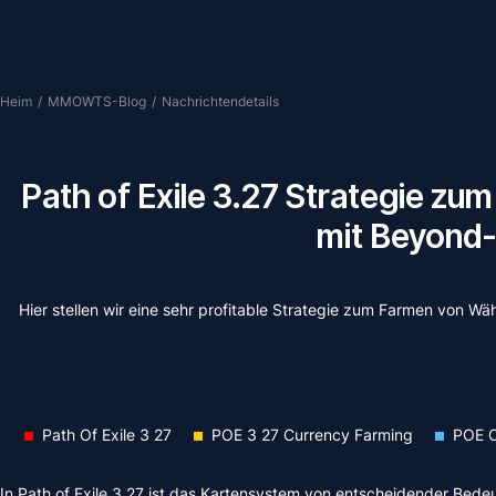
Heim
/
MMOWTS-Blog
/
Nachrichtendetails
Path of Exile 3.27 Strategie z
mit Beyond
Hier stellen wir eine sehr profitable Strategie zum Farmen von Wä
Path Of Exile 3 27
POE 3 27 Currency Farming
POE C
In Path of Exile 3.27 ist das Kartensystem von entscheidender Bede