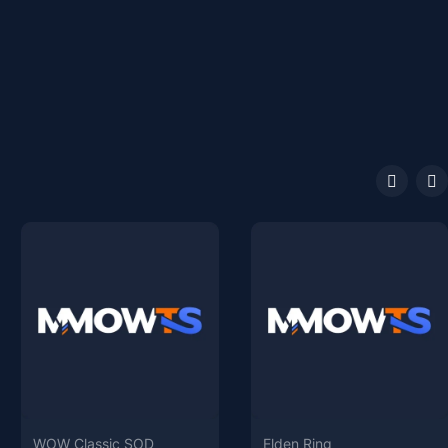
WOW Classic SOD
Elden Ring