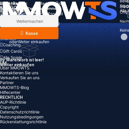
Beli
Land / Region:
Warenkorb
United States
Alle 
GO
KATEGORIEN
Sprache:
Zwischensumme:
Alle
Gesamt
Artikel
Chip
Währung
Rabatt: -
English
Deutsch
Français
Español
Währung:
Artikel
Weitermachen
Nachf
USD
EUR
GBP
CAD
Steigerung
AUD
Kein
Nachfüllen
Kasse
Konten
oder
Weiter einkaufen
Coaching
Gift Cards
Alle Spiele
Ihr Warenkorb ist leer!
UM
Weiter einkaufen
Über MMOWTS
Kontaktieren Sie uns
Verkaufen Sie an uns
Partner
MMOWTS-Blog
Hilfecenter
RECHTLICH
AUP-Richtlinie
Copyright
Datenschutzrichtlinie
Nutzungsbedingungen
Rückerstattungsrichtlinie