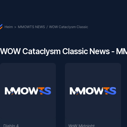
Heim
>
MMOWTS NEWS
/
WOW Cataclysm Classic
WOW Cataclysm Classic News - 
Diablo 4
WoW Midnight