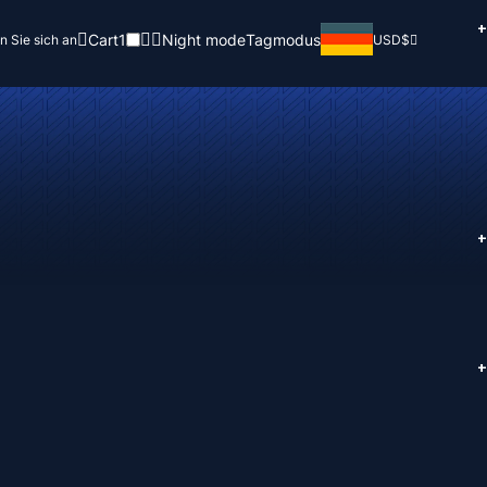
+
Cart
1
Night mode
Tagmodus
n Sie sich an
USD
$
+
+