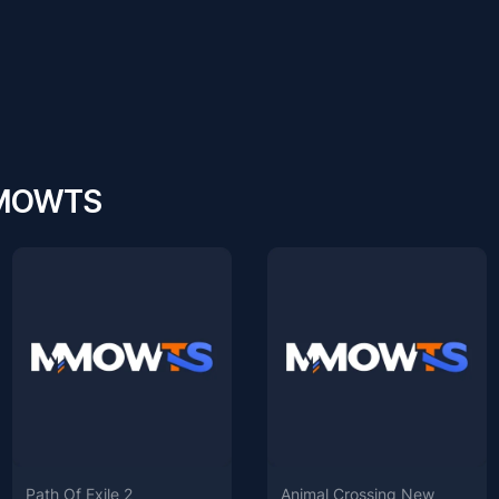
MMOWTS
Path Of Exile 2
Animal Crossing New