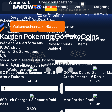
Warenkorb
Überschussbestand:
Alle Spiele
Währung
Artikel
Steigerung
USD
$
Nachfüllen
Konten
Coaching
Gift Cards
Zwischensumme:
Gesamt
Artikel
Rabatt: -
PokeCoins
Sell To Us
News
Land / Region:
United States
Sprache:
Weitermachen
Kasse
Zuletzt gesucht:
Heim
>
Pokemon Go
>
PokeCoins
English
Deutsch
Français
Español
Alles löschen
Währung:
Kaufen Pokemon Go PokeCoins
Beliebte Suchanfragen:
USD
EUR
GBP
CAD
AUD
GOP 3
D2 Resurrected
Wählen Sie Plattform aus
Chips
Accounts
Items
IOS/Android
Diablo 4
Wählen Sie Server aus
N/A
Von A
Von Z
Niedrigster
Höchster
Keine Ergebnisse gefunden
bis Z
bis A
Preis
Preis
Ihr Warenkorb ist leer!
Weiter einkaufen
GO Pass Deluxe: Summer Marathon:
GO Pass Deluxe: Summer Ma
Arctic Embers
Arctic Embers + 6 Ranks
$
4.39
$
5.79
-
+
-
600 Link Charge + 3 Remote Raid
Max Particle Pack
Pass
$
5.98
$
7.59
-