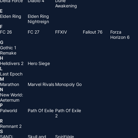
Delta Force
Diablo 4
Dune
Awakening
E
Elden Ring
Elden Ring
Nightreign
F
FC 26
FC 27
FFXIV
Fallout 76
Forza
Horizon 6
G
Gothic 1
Remake
H
Helldivers 2
Hero Siege
L
Last Epoch
M
Marathon
Marvel Rivals
Monopoly Go
N
New World:
Aeternum
P
Palworld
Path Of Exile
Path Of Exile
2
R
Remnant 2
S
SAND:
Skull and
SpiritVale