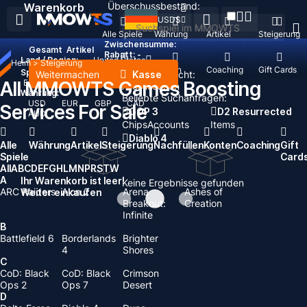
Überschussbestand:
Warenkorb
USD
$
Alle Spiele
Währung
Artikel
Steigerung
Zwischensumme:
Gesamt
Artikel
Rabatt: -
Land / Region:
United States
Heim
>
Steigerung
Nachfüllen
Konten
Coaching
Gift Cards
Sprache:
Weitermachen
Kasse
Zuletzt gesucht:
All MMOWTS Games Boosting
English
Deutsch
Français
Español
Alles löschen
Währung:
Beliebte Suchanfragen:
USD
EUR
GBP
CAD
Services For Sale
GOP 3
D2 Resurrected
AUD
Chips
Accounts
Items
Diablo 4
Alle
Währung
Artikel
Steigerung
Nachfüllen
Konten
Coaching
Gift
Spiele
Card
All
A
B
C
D
E
F
G
H
L
M
N
P
R
S
T
W
A
Ihr Warenkorb ist leer!
Keine Ergebnisse gefunden
ARC Raiders
Aion 2
Arena
Ashes of
Weiter einkaufen
Breakout:
Creation
Infinite
B
Battlefield 6
Borderlands
Brighter
4
Shores
C
CoD: Black
CoD: Black
Crimson
Ops 2
Ops 7
Desert
D