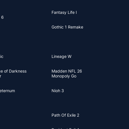
Fantasy Life I
 6
Gothic 1 Remake
ic
Lineage W
e of Darkness
Madden NFL 26
r
Monopoly Go
Aeternum
Nioh 3
Path Of Exile 2