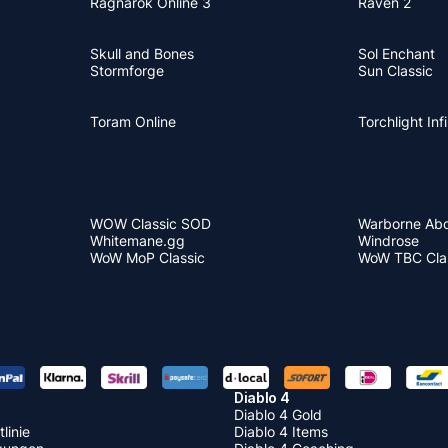
Ragnarok Online 3
Raven 2
Skull and Bones
Sol Enchant
Stormforge
Sun Classic
Toram Online
Torchlight Infi
WOW Classic SOD
Warborne Ab
Whitemane.gg
Windrose
WoW MoP Classic
WoW TBC Clas
Diablo 4
Diablo 4 Gold
linie
Diablo 4 Items