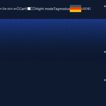
+
Cart
1
Night mode
Tagmodus
n Sie sich an
USD
$
+
+