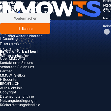
Beli
Land / Region:
Warenkorb
United States
Alle 
GO
KATEGORIEN
Sprache:
Zwischensumme:
Alle
Gesamt
Artikel
Chip
Währung
Rabatt: -
English
Deutsch
Français
Español
Währung:
Artikel
Weitermachen
Nachf
USD
EUR
GBP
CAD
Steigerung
AUD
Kein
Nachfüllen
Kasse
Konten
oder
Weiter einkaufen
Coaching
Gift Cards
Alle Spiele
Ihr Warenkorb ist leer!
UM
Weiter einkaufen
Über MMOWTS
Kontaktieren Sie uns
Verkaufen Sie an uns
Partner
MMOWTS-Blog
Hilfecenter
RECHTLICH
AUP-Richtlinie
Copyright
Datenschutzrichtlinie
Nutzungsbedingungen
Rückerstattungsrichtlinie