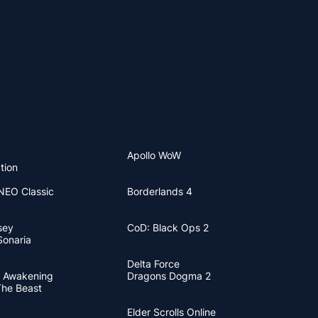
Apollo WoW
tion
 NEO Classic
Borderlands 4
sey
CoD: Black Ops 2
Sonaria
2
Delta Force
 Awakening
Dragons Dogma 2
The Beast
Elder Scrolls Online