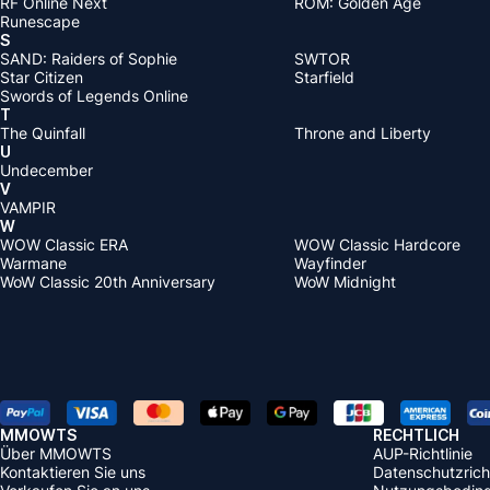
RF Online Next
ROM: Golden Age
Runescape
S
SAND: Raiders of Sophie
SWTOR
Star Citizen
Starfield
Swords of Legends Online
T
The Quinfall
Throne and Liberty
U
Undecember
V
VAMPIR
W
WOW Classic ERA
WOW Classic Hardcore
Warmane
Wayfinder
WoW Classic 20th Anniversary
WoW Midnight
MMOWTS
RECHTLICH
Über MMOWTS
AUP-Richtlinie
Kontaktieren Sie uns
Datenschutzricht