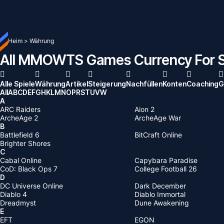
Heim
>
Währung
All MMOWTS Games Currency For S
Alle Spiele
Währung
Artikel
Steigerung
Nachfüllen
Konten
Coaching
G
All
A
B
C
D
E
F
G
H
K
L
M
N
O
P
R
S
T
U
V
W
A
ARC Raiders
Aion 2
ArcheAge 2
ArcheAge War
B
Battlefield 6
BitCraft Online
Brighter Shores
C
Cabal Online
Capybara Paradise
CoD: Black Ops 7
College Football 26
D
DC Universe Online
Dark December
Diablo 4
Diablo Immortal
Dreadmyst
Dune Awakening
E
EFT
EGON