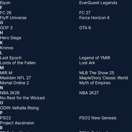
Elyon
EverQuest Legends
F
FC 26
FC 27
Flyff Universe
Forza Horizon 4
G
GOP 3
GTA 6
H
Hero Siege
K
Kronos
L
Last Epoch
Legend of YMIR
Lords of the Fallen
Lost Ark
M
MIR M
MLB The Show 25
Madden NFL 27
MapleStory Classic World
Mortal Online 2
Myth of Empires
N
NBA 2K26
NBA 2K27
No Rest for the Wicked
O
ODIN Valhalla Rising
P
PSO2
PSO2 New Genesis
Project Ascension
R